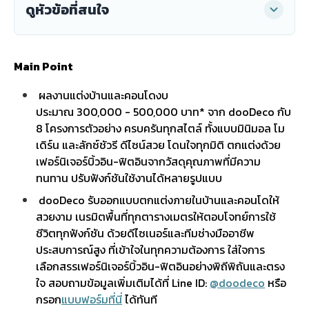
ดูหัวข้อที่สนใจ
Main Point
ผลงานแต่งบ้านและคอนโดงบ
ประมาณ 300,000 - 500,000 บาท* จาก dooDeco กับ
8 โครงการตัวอย่าง ครบครันทุกสไตล์ ทั้งแบบมินิมอล โม
เดิร์น และลักซ์ชัวรี ดีไซน์สวย โดนใจทุกมิติ ตกแต่งด้วย
เฟอร์นิเจอร์บิ้วอิน-ฟิตอินจากวัสดุคุณภาพที่มีความ
ทนทาน ปรับฟังก์ชันใช้งานได้หลายรูปแบบ
dooDeco รับออกแบบตกแต่งภายในบ้านและคอนโดให้
สวยงาม เนรมิตพื้นที่ทุกตารางเมตรให้ตอบโจทย์การใช้
ชีวิตทุกฟังก์ชัน ด้วยดีไซเนอร์และทีมช่างมืออาชีพ
ประสบการณ์สูง ที่เข้าใจในทุกความต้องการ ใส่ใจการ
เลือกสรรเฟอร์นิเจอร์บิ้วอิน-ฟิตอินอย่างพิถีพิถันและตรง
ใจ สอบถามข้อมูลเพิ่มเติมได้ที่ Line ID:
@doodeco
หรือ
กรอก
แบบฟอร์มที่นี่
ได้ทันที