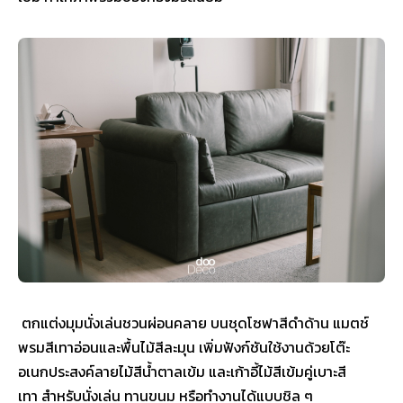
ตกแต่งมุมนั่งเล่นชวนผ่อนคลาย บนชุดโซฟาสีดำด้าน แมตช์
พรมสีเทาอ่อนและพื้นไม้สีละมุน เพิ่มฟังก์ชันใช้งานด้วยโต๊ะ
อเนกประสงค์ลายไม้สีน้ำตาลเข้ม และเก้าอี้ไม้สีเข้มคู่เบาะสี
เทา สำหรับนั่งเล่น ทานขนม หรือทำงานได้แบบชิล ๆ