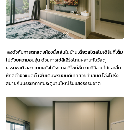
ลงตัวกับการตกแต่งห้องนั่งเล่นในบ้านเดี่ยวสไตล์โมเดิร์นที่เต็ม
ไปด้วยความอบอุ่น ด้วยการใช้สีเอิร์ธโทนผสานกับวัสดุ
ธรรมชาติ ออกแบบผนังไม้ระแนง ดีไซน์ชั้นวางทีวีลายไม้และลิ้น
ชักสีดำผิวแมตต์ เพิ่มเติมพรมขนดีเทลสวยทันสมัย โล่งโปร่ง
สบายกับบรรยากาศประตูบานใหญ่รับแสงธรรมชาติ