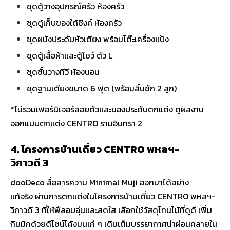
ชุดตู้วางอุปกรณ์ครัว ห้องครัว
ชุดตู้เก็บของใต้ซิงค์ ห้องครัว
ชุดผนังประดับหัวเตียง พร้อมโต๊ะเครื่องแป้ง
ชุดตู้เสื้อผ้าและตู้โชว์ ตัว L
ชุดชั้นวางทีวี ห้องนอน
ชุดฐานเตียงขนาด 6 ฟุต (พร้อมลิ้นชัก 2 ลูก)
*ไม่รวมเฟอร์นิเจอร์ลอยตัวและของประดับตกแต่ง ดูผลงาน
ออกแบบตกแต่ง CENTRO รามอินทรา 2
4. โครงการบ้านเดี่ยว CENTRO พหลฯ-
วิภาวดี 3
dooDeco สื่อสารความ Minimal Muji ออกมาได้อย่าง
แท้จริง ผ่านการตกแต่งในโครงการบ้านเดี่ยว CENTRO พหลฯ-
วิภาวดี 3 ที่ให้ฟีลอบอุ่นและสดใส เลือกใช้วัสดุโทนไม้ที่ดูดี เพิ่ม
กิมมิกด้วยดีไซน์โค้งมนเก๋ ๆ เติมเต็มบรรยากาศน่าผ่อนคลายใน