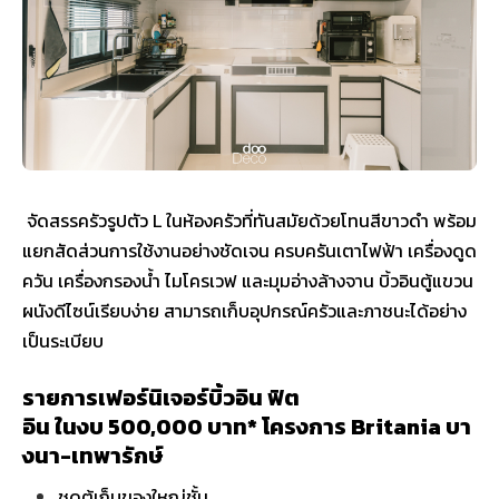
จัดสรรครัวรูปตัว L ในห้องครัวที่ทันสมัยด้วยโทนสีขาวดำ พร้อม
แยกสัดส่วนการใช้งานอย่างชัดเจน ครบครันเตาไฟฟ้า เครื่องดูด
ควัน เครื่องกรองน้ำ ไมโครเวฟ และมุมอ่างล้างจาน บิ้วอินตู้แขวน
ผนังดีไซน์เรียบง่าย สามารถเก็บอุปกรณ์ครัวและภาชนะได้อย่าง
เป็นระเบียบ
รายการเฟอร์นิเจอร์บิ้วอิน ฟิต
อิน ในงบ 500,000 บาท* โครงการ Britania บา
งนา-เทพารักษ์
ชุดตู้เก็บของใหญ่ชั้น