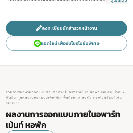
ดูเพิ่มเติม
เด่นให้ห้องพักสวยน่าอยู่ ฟังก์ชันการใช้งานตอบโจทย์ โดยเรา
คิดราคาค่าออกแบบตกแต่งโดยคำนวณต่อตารางเมตร
ควบคุมงบประมาณได้ ไม่บานปลาย
ลงทะเบียนนัดสำรวจหน้างาน
แอดไลน์ เพื่อรับโปรโมชันพิเศษ
รวมภาพผลงานออกแบบตกแต่งภายในอพาร์ทเม้นท์ หอพัก และงานบิ้วอิน-
ฟิตอิน ทุกผลงานออกแบบเพื่อให้ทุกพื้นที่ออกมาลงตัว ตอบโจทย์ธุรกิจใน
ระยะยาว
ผลงานการออกแบบภายในอพาร์ท
เม้นท์ หอพัก