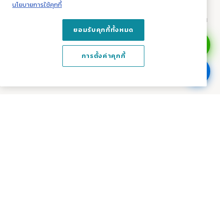
นโยบายการใช้คุกกี้
เรามี
Project Controller
คอยดูแลงานของคุณ พร้อมทั้ง
รายงานความคืบหน้าที่หน้างานบ้านลูกค้า หมดกังวลช่างทิ้งงาน
ยอมรับคุกกี้ทั้งหมด
06
พร้อมเข้าอยู่
การตั้งค่าคุกกี้
พร้อมส่งมอบห้องในฝันของคุณ
พร้อมรับประกัน 1 ปีเต็ม
หมด
กังวลเรื่องบริการหลังการขาย