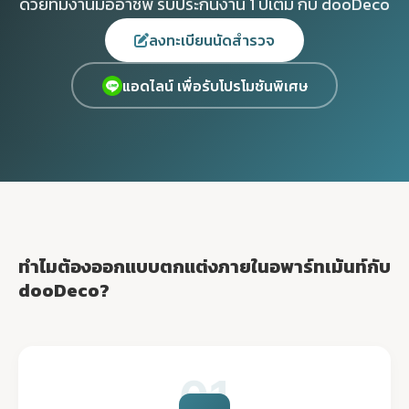
ด้วยทีมงานมืออาชีพ รับประกันงาน 1 ปีเต็ม กับ dooDeco
ลงทะเบียนนัดสำรวจ
แอดไลน์ เพื่อรับโปรโมชันพิเศษ
ทำไมต้องออกแบบตกแต่งภายในอพาร์ทเม้นท์กับ
dooDeco?
01