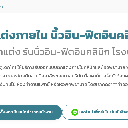
ิก
งภายใน บิ้วอิน-ฟิตอินค
ต่ง รับบิ้วอิน-ฟิตอินคลินิก 
ูเดกโค่) ให้บริการรับออกแบบตกแต่งภายในคลินิกและโรงพยาบาล พร
ครบวงจรโดยทีมงานมืออาชีพของทางบริษัท ทั้งเคาน์เตอร์หน้าห้องคลิน
ับคนไข้ ห้องทำงานแพทย์ หรือหอพักพยาบาล โดยเราคิดราคาค่า
โดยคำนวณต่อตารางเมตร ควบคุมงบประมาณได้ ไม่บานปลาย
ลงทะเบียนนัดสำรวจหน้างาน
แอดไลน์ เพื่อรับโปรโมชันพิเ