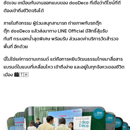
ชัดเจน เหมือนกับงานออกแบบของ dooDeco ที่เชื่อว่าดีไซน์ที่ดี
ต้องเข้าถึงชีวิตจริงได้
ภายในกิจกรรม ผู้ร่วมสนุกสามารถ
ถ่ายภาพกับรถตุ๊ก
ตุ๊ก dooDeco แล้วส่งมาทาง LINE Official
มีสิทธิ์ลุ้นรับ
ทันที
กระบอกน้ำสุดพิเศษ
พร้อมรับ
ส่วนลดค่าบริการวัดสำรวจ
พื้นที่ อีกด้วย
นี่ไม่ใช่แค่การตามเทรนด์ แต่คือการหยิบวัฒนธรรมไทยมาสื่อสาร
แบรนด์ในแบบที่เคลื่อนไหว เข้าถึงง่าย และอยู่ในทุกจังหวะของชีวิต
เมือง​ 🏙️🇹🇭