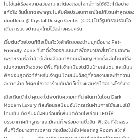
ไม่ใช่แค่เรื่องความสวยงาม แต่ต้องตอบโจทย์การใช้ชีวิตได้อย่าง
แท้จริง วันนี้เราขอพาคุณไปสัมผัสประสบการณ์ใหม่ที่โซนล่าสุดของ
dooDeco @ Crystal Design Center (CDC)
โชว์รูมที่รวบรวมไอ
เดียการแต่งบ้านยุคใหม่ไว้อย่างครบครัน
เริ่มต้นด้วยโซนที่ถือเป็นหัวใจสำคัญของบ้านยุคนี้อย่าง
Pet-
Friendly Zone
ที่เราตั้งใจออกแบบมาเพื่อสมาชิกสี่ขาโดยเฉพาะ
เพราะเราเชื่อว่าสัตว์เลี้ยงคือสมาชิกคนสำคัญ ห้องนั่งเล่นโซนนี้จึง
เน้นความกว้างขวาง มีพื้นที่ให้เจ้าเหมียวได้ปีนป้ายเล่นซน และมีมุม
พักผ่อนสุดคิวท์สำหรับเจ้าตูบ โดยเน้นวัสดุที่สวยงามและทำความ
สะอาดง่าย ให้คุณใช้เวลาร่วมกับสัตว์เลี้ยงแสนรักได้อย่างไร้กังวล
เมื่อเดินเข้าไป คุณจะได้พบกับความเท่ที่น่าค้นหาในโซน
Dark
Modern Luxury
ที่สะท้อนรสนิยมอันโดดเด่นผ่านการใช้ระแนงไม้
โทนเข้ม ตัดกับผนังหินอ่อนที่เพิ่มมิติด้วยไฟซ่อน LED ให้
บรรยากาศที่หรูหราและมีเสน่ห์ พร้อมงานบิ้วอิน-ฟิตอินที่จัดสรร
พื้นที่ได้อย่างชาญฉลาด ต่อเนื่องไปยัง
Meeting Room
สไตล์