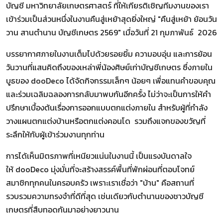
บัญชี มหาวิทยาลัยเกษตรศาสตร์ ที่ให้เกียรติเชิญทีมงานของเรา
เข้าร่วมเป็นส่วนหนึ่งในงานคืนสู่เหย้าสุดยิ่งใหญ่
"คืนสู่เหย้า ย้อนวัน
วาน สานตำนาน บัญชีเกษตร 2569"
เมื่อวันที่ 21 กุมภาพันธ์ 2026
บรรยากาศภายในงานเต็มไปด้วยรอยยิ้ม ความอบอุ่น และการย้อน
วันวานที่แสนคิดถึงของเหล่าพี่น้องศิษย์เก่าบัญชีเกษตร ซึ่ง
ภายใน
บูธของ dooDeco ได้จัดกิจกรรมเล็กๆ น้อยๆ เพื่อแทนคำขอบคุณ
และร่วมเฉลิมฉลองการกลับมาพบกันอีกครั้ง ไม่ว่าจะเป็นการให้คำ
ปรึกษาเบื้องต้นเรื่องการออกแบบตกแต่งภายใน สำหรับผู้ที่กำลัง
วางแผนตกแต่งบ้านหรือตกแต่งคอนโด
รวมถึงแจกของขวัญที่
ระลึกให้กับผู้เข้าร่วมงานทุกท่าน
การได้เห็นมิตรภาพที่เหนียวแน่นในงานนี้ เป็นแรงบันดาลใจ
ให้ dooDeco มุ่งมั่นที่จะสร้างสรรค์พื้นที่พักผ่อนที่ตอบโจทย์
สมาชิกทุกคนในครอบครัว เพราะเราเชื่อว่า "บ้าน" คือสถานที่
รวบรวมความทรงจำที่ดีที่สุด เช่นเดียวกับตำนานของชาวบัญชี
เกษตรที่สืบทอดกันมาอย่างยาวนาน