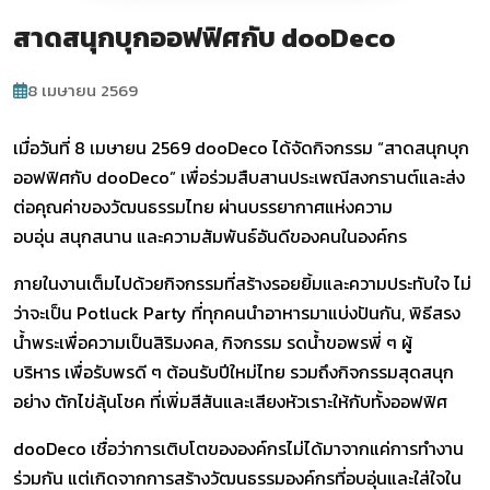
สาดสนุกบุกออฟฟิศกับ dooDeco
8 เมษายน 2569
เมื่อวันที่
8 เมษายน 2569
dooDeco ได้จัดกิจกรรม
“สาดสนุกบุก
ออฟฟิศกับ dooDeco”
เพื่อร่วมสืบสานประเพณีสงกรานต์และส่ง
ต่อคุณค่าของวัฒนธรรมไทย ผ่านบรรยากาศแห่งความ
อบอุ่น สนุกสนาน และความสัมพันธ์อันดีของคนในองค์กร
ภายในงานเต็มไปด้วยกิจกรรมที่สร้างรอยยิ้มและความประทับใจ ไม่
ว่าจะเป็น
Potluck Party
ที่ทุกคนนำอาหารมาแบ่งปันกัน,
พิธีสรง
น้ำพระเพื่อความเป็นสิริมงคล
, กิจกรรม
รดน้ำขอพรพี่ ๆ ผู้
บริหาร
เพื่อรับพรดี ๆ ต้อนรับปีใหม่ไทย รวมถึงกิจกรรมสุดสนุก
อย่าง
ตักไข่ลุ้นโชค
ที่เพิ่มสีสันและเสียงหัวเราะให้กับทั้งออฟฟิศ
dooDeco เชื่อว่าการเติบโตขององค์กรไม่ได้มาจากแค่การทำงาน
ร่วมกัน แต่เกิดจากการสร้างวัฒนธรรมองค์กรที่อบอุ่นและใส่ใจใน