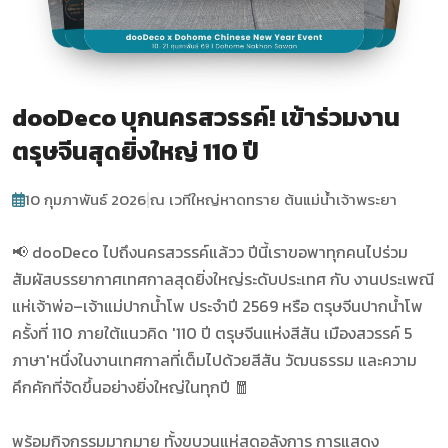
dooDeco บุกนครสวรรค์! เข้าร่วมงาน
ตรุษจีนสุดยิ่งใหญ่ 110 ปี
|
10 กุมภาพันธ์ 2026
ณ เวทีใหญ่หาดทราย ต้นแม่น้ำเจ้าพระยา
📢 dooDeco ไปถึงนครสวรรค์แล้วว ปีนี้เราขอพาทุกคนไปร่วม
สัมผัสบรรยากาศเทศกาลสุดยิ่งใหญ่ระดับประเทศ กับ
งานประเพณี
แห่เจ้าพ่อ–เจ้าแม่ปากน้ำโพ ประจำปี 2569
หรือ
ตรุษจีนปากน้ำโพ
ครั้งที่ 110
ภายใต้แนวคิด
'110 ปี ตรุษจีนแห่งสีสัน เมืองสวรรค์ 5
ภาษา'
หนึ่งในงานเทศกาลที่เต็มไปด้วยสีสัน วัฒนธรรม และความ
คึกคักที่จัดขึ้นอย่างยิ่งใหญ่ในทุกปี 🧧
พร้อมกิจกรรมมากมาย ทั้งขบวนแห่สุดอลังการ การแสดง