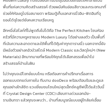
Modern Luxury ที่จะเปลี่ยนการประชุมอันตึงเครียดให้กลายเป็น
พื้นที่แห่งความคิดสร้างสรรค์ ด้วยผนังหินอ่อนสีขาวและกระจกเงาที่
ช่วยให้ห้องดูโปร่งสบายตา พร้อมตู้เก็บเอกสารบิ้วอิน-ฟิตอินที่จุ
ของได้จุใจแต่ยังคงความเรียบหรู
อีกหนึ่งไฮไลท์ที่ไม่พูดถึงไม่ได้คือ
The Perfect Kitchen
โซนห้อง
ครัวที่มีความหรูหราแบบ Modern Luxury ได้อย่างลงตัว เป็นพื้นที่
ที่เน้นความสะอาดตาและใช้พื้นที่ได้คุ้มค่าทุกตารางนิ้ว นอกจากนี้ยัง
มีผนังตัวอย่างคอ้วบัวสไตล์
Modern Classic
และวัสดุใหม่ๆ (New
Materials) อีกมากมายที่พร้อมให้คุณได้เลือกสรรเพื่อนำไป
สร้างสรรค์บ้านในฝัน
ไม่ว่าคุณจะมีโจทย์แบบไหน หรือต้องการคำปรึกษาเรื่องการ
ออกแบบตกแต่งภายใน
ทีมงาน dooDeco พร้อมต้อนรับและดูแล
คุณอย่างใกล้ชิด แวะเยี่ยมชมโซนใหม่สุดเอ็กซ์คลูซีฟนี้ได้แล้ววันนี้
ที่
Crystal Design Center (CDC) เลียบทางด่วนเอกมัย-
รามอินทรา
แล้วคุณจะพบว่า... บ้านที่สมบูรณ์แบบอยู่ใกล้แค่เอื้อม