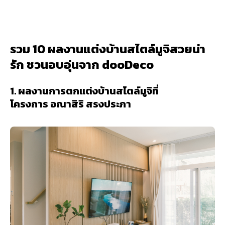
รวม 10 ผลงานแต่งบ้านสไตล์มูจิสวยน่า
รัก ชวนอบอุ่นจาก dooDeco
1. ผลงานการตกแต่งบ้านสไตล์มูจิที่
โครงการ อณาสิริ สรงประภา