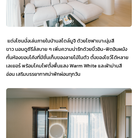
แต่งโซนนั่งเล่นภายในบ้านสไตล์มูจิ ด้วยโซฟาเบาะนุ่มสี
ขาว นอนดูซีรีส์สบาย ๆ เพิ่มความน่ารักด้วยบิ้วอิน-ฟิตอินผนัง
กั้นห้องขอบโค้งที่มีชั้นเก็บของลายไม้ในตัว ตั้งของโชว์ได้หลาย
เลเยอร์ พร้อมโคมไฟตั้งพื้นแสง Warm White และผ้าม่านสี
อ่อน เสริมบรรยากาศน่าพักผ่อนทุกวัน