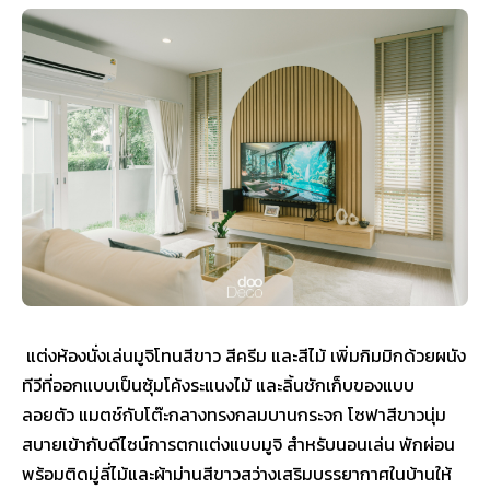
แต่งห้องนั่งเล่นมูจิโทนสีขาว สีครีม และสีไม้ เพิ่มกิมมิกด้วยผนัง
ทีวีที่ออกแบบเป็นซุ้มโค้งระแนงไม้ และลิ้นชักเก็บของแบบ
ลอยตัว แมตช์กับโต๊ะกลางทรงกลมบานกระจก โซฟาสีขาวนุ่ม
สบายเข้ากับดีไซน์การตกแต่งแบบมูจิ สำหรับนอนเล่น พักผ่อน
พร้อมติดมู่ลี่ไม้และผ้าม่านสีขาวสว่างเสริมบรรยากาศในบ้านให้