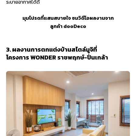
ระบายอากาศได้ดี
มุมโปรดที่แสนสบายใจ ชมวิดีโอผลงานจาก
ลูกค้า dooDeco
3. ผลงานการตกแต่งบ้านสไตล์มูจิที่
โครงการ WONDER ราชพฤกษ์-ปิ่นเกล้า