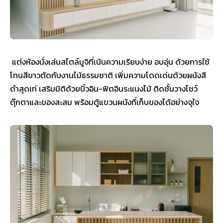
แต่งห้องนั่งเล่นสไตล์มูจิที่เน้นความเรียบง่าย อบอุ่น ด้วยการใช้
โทนสีขาวตัดกับงานไม้ธรรมชาติ เพิ่มความโดดเด่นด้วยผนังสี
ดำสุดเท่ เสริมมิติด้วยบิ้วอิน-ฟิตอินระแนงไม้ ติดชั้นวางโชว์
ตุ๊กตาและของสะสม พร้อมตู้แขวนผนังที่เก็บของได้อย่างจุใจ