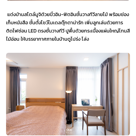
แต่งบ้านสไตล์มูจิด้วยบิ้วอิน-ฟิตอินชั้นวางทีวีลายไม้ พร้อมช่อง
เก็บหนังสือ ชั้นตั้งโชว์โมเดลตุ๊กตาน่ารัก เพิ่มลูกเล่นด้วยการ
ติดไฟซ่อน LED ตรงชั้นวางทีวี ปูพื้นด้วยกระเบื้องแผ่นใหญ่โทนสี
ไม้อ่อน ให้บรรยากาศภายในบ้านดูโปร่ง โล่ง