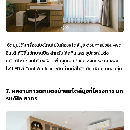
จัดมุมโต๊ะเครื่องแป้งโทนไม้ในห้องสไตล์มูจิ ด้วยการบิ้วอิน-ฟิต
อินโต๊ะที่มีลิ้นชักบานปิด สำหรับใส่สกินแคร์ อุปกรณ์แต่ง
หน้า ดีไซน์ขอบโค้ง พร้อมเพิ่มลูกเล่นด้วยกระจกทรงกลมซ่อน
ไฟ LED สี Cool White และติดม่านมู่ลี่ไม้สีเข้ม เพิ่มความอบอุ่น
7. ผลงานการตกแต่งบ้านสไตล์มูจิที่โครงการ แก
รนดิโอ สาทร