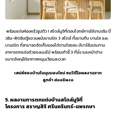
พร้อมแต่งห้องครัวรูปตัว I สไตล์มูจิที่ตอบโจทย์การใช้งานจริง บิ้
วอิน-ฟิตอินตู้แขวนผนังบานปิด 3 สไตล์ ทั้งบานทึบ บานใส และ
บานเปิด ที่สามารถจัดเก็บของได้ตามใจชอบ มีบาร์รับประทาน
อาหารตกแต่งด้วยระแนงไม้ พร้อมเก้าอี้ 3 ที่นั่ง และหน้าต่าง
ขนาดใหญ่ให้อากาศหมุนเวียนสะดวก
เสน่ห์ของบ้านในมุมมองใหม่ ชมวิดีโอผลงานจาก
ลูกค้า dooDeco
5. ผลงานการตกแต่งบ้านสไตล์มูจิที่
โครงการ สราญสิริ ศรีนครินทร์-แพรกษา