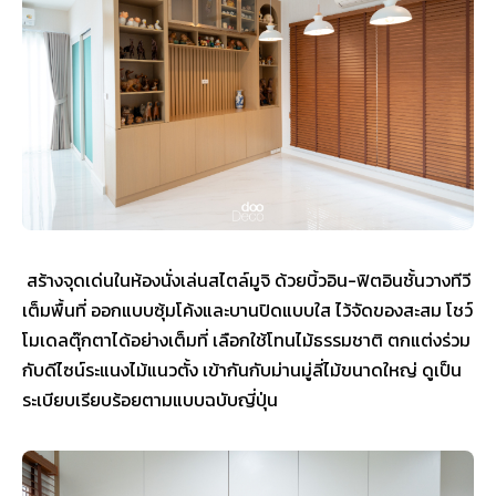
สร้างจุดเด่นในห้องนั่งเล่นสไตล์มูจิ ด้วยบิ้วอิน-ฟิตอินชั้นวางทีวี
เต็มพื้นที่ ออกแบบซุ้มโค้งและบานปิดแบบใส ไว้จัดของสะสม โชว์
โมเดลตุ๊กตาได้อย่างเต็มที่ เลือกใช้โทนไม้ธรรมชาติ ตกแต่งร่วม
กับดีไซน์ระแนงไม้แนวตั้ง เข้ากันกับม่านมู่ลี่ไม้ขนาดใหญ่ ดูเป็น
ระเบียบเรียบร้อยตามแบบฉบับญี่ปุ่น