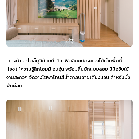
แต่งบ้านสไตล์มูจิด้วยบิ้วอิน-ฟิตอินผนังระแนงไม้เต็มพื้นที่
ห้อง ให้ความรู้สึกโฮมมี่ อบอุ่น พร้อมลิ้นชักแบบลอย มีมือจับใช้
งานสะดวก จัดวางโซฟาโทนสีน้ำตาลปลายเตียงนอน สำหรับนั่ง
พักผ่อน