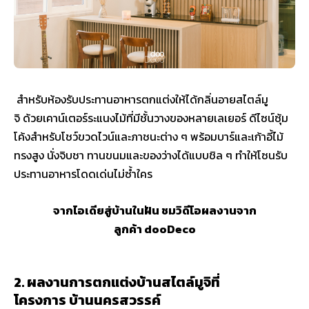
สำหรับห้องรับประทานอาหารตกแต่งให้ได้กลิ่นอายสไตล์มู
จิ ด้วยเคาน์เตอร์ระแนงไม้ที่มีชั้นวางของหลายเลเยอร์ ดีไซน์ซุ้ม
โค้งสำหรับโชว์ขวดไวน์และภาชนะต่าง ๆ พร้อมบาร์และเก้าอี้ไม้
ทรงสูง นั่งจิบชา ทานขนมและของว่างได้แบบชิล ๆ ทำให้โซนรับ
ประทานอาหารโดดเด่นไม่ซ้ำใคร
จากไอเดียสู่บ้านในฝัน ชมวิดีโอผลงานจาก
ลูกค้า dooDeco
2. ผลงานการตกแต่งบ้านสไตล์มูจิที่
โครงการ บ้านนครสวรรค์