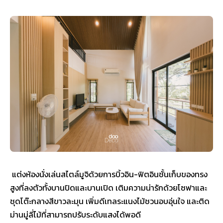
แต่งห้องนั่งเล่นสไตล์มูจิด้วยการบิ้วอิน-ฟิตอินชั้นเก็บของทรง
สูงที่ลงตัวทั้งบานปิดและบานเปิด เติมความน่ารักด้วยโซฟาและ
ชุดโต๊ะกลางสีขาวละมุน เพิ่มดีเทลระแนงไม้ชวนอบอุ่นใจ และติด
ม่านมู่ลี่ไม้ที่สามารถปรับระดับแสงได้พอดี