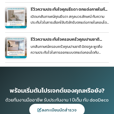
แบบ พร้อมติดตั้งไว้ ไว้ใจได้ในทุกขั้นตอน
รีวิวความประทับใจคุณธีรดา ตกแต่งภายในกับ
dooDeco ไว้ใจได้
เปิดบทสัมภาษณ์คุณธีรดา สกุลบวรลักษณ์ กับความ
ประทับใจในการเลือกใช้บริษัทรับตกแต่งภายในคอนโด
กับ dooDeco บริการรวดเร็ว เป็นระบบ ไว้ใจได้ ไม่ผิด
หวัง
รีวิวความประทับใจครอบครัวคุณปานชาติ
ตกแต่งคอนโดกับ dooDeco
บทสัมภาษณ์ครอบครัวคุณปานชาติ มิตรกูล พูดถึง
ความประทับใจในการออกแบบตกแต่งคอนโดกับ
dooDeco ที่งานจริงสวยกว่าแบบ ประทับใจ จนบอกต่อ
ให้กับคนรอบข้าง
พร้อมเริ่มต้นโปรเจกต์ของคุณหรือยัง?
ด้วยทีมงานมืออาชีพ รับประกันงาน 1 ปีเต็ม กับ dooDeco
ลงทะเบียนนัดสำรวจ