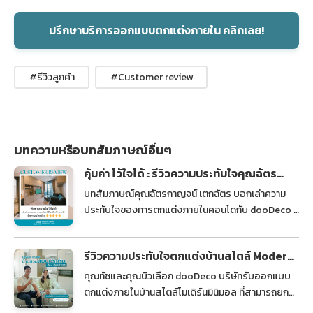
ปรึกษาบริการออกแบบตกแต่งภายใน คลิกเลย!
#รีวิวลูกค้า
#Customer review
บทความหรือบทสัมภาษณ์อื่นๆ
คุ้มค่า ไว้ใจได้ : รีวิวความประทับใจคุณฉัตร
กาญจน์ ลูกค้าจาก dooDeco
บทสัมภาษณ์คุณฉัตรกาญจน์ เตกฉัตร บอกเล่าความ
ประทับใจของการตกแต่งภายในคอนโดกับ dooDeco ที่
สามารถคุมงบได้และมี Project Manager ดูแลดีตลอด
การบิ้วอิน
รีวิวความประทับใจตกแต่งบ้านสไตล์ Modern
Minimal ที่คุณทัชและคุณบิวเลือก dooDeco
คุณทัชและคุณบิวเลือก dooDeco บริษัทรับออกแบบ
ตกแต่งภายในบ้านสไตล์โมเดิร์นมินิมอล ที่สามารถยก
ระดับบ้านปล่อยเช่าให้ดูดี น้อยแต่มาก บ้านจริงสวยเกิน