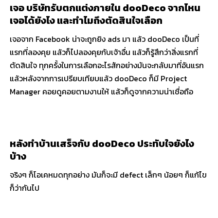
เจอ บริษัทรับตกแต่งภายใน dooDeco จากไหน
เจอได้ยังไง และทำไมถึงตัดสินใจเลือก
เจอจาก Facebook น่าจะถูกยิง ads มา แล้ว dooDeco เป็นที่
แรกที่ลองคุย แล้วก็ไปลองคุยกับเจ้าอื่น แล้วก็รู้สึกว่าสิ่งแรกที่
ตัดสินใจ ทุกครั้งในการเลือกอะไรสักอย่างมันจะกลับมาที่อันแรก
แล้วหลังจากการเปรียบเทียบแล้ว dooDeco ก็มี Project
Manager คอยดูคอยตามงานให้ แล้วก็ดูจากความน่าเชื่อถือ
หลังทำบ้านเสร็จกับ dooDeco ประทับใจยังไง
บ้าง
จริงๆ ก็โอเคหมดทุกอย่าง มันก็จะมี defect เล็กๆ น้อยๆ ก็แก้ไข
ก็ว่ากันไป