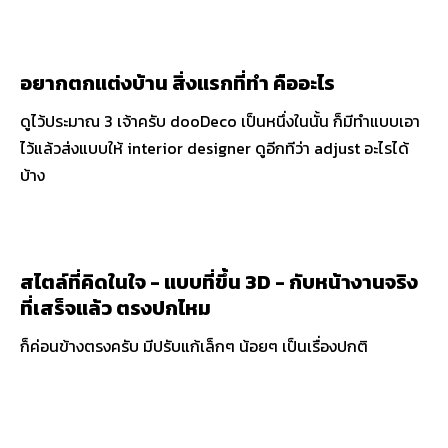
อยากตกแต่งบ้าน สิ่งแรกที่ทำ คืออะไร
ดูไว้ประมาณ 3 เจ้าครับ dooDeco เป็นหนึ่งในนั้น ก็มีทำแบบเอา
ไว้แล้วส่งแบบให้ interior designer ดูอีกทีว่า adjust อะไรได้
บ้าง
สไตล์ที่คิดในใจ - แบบที่ขึ้น 3D - กับหน้างานจริง
ที่เสร็จแล้ว ตรงปกไหม
ก็ค่อนข้างตรงครับ มีปรับแก้เล็กๆ น้อยๆ เป็นเรื่องปกติ