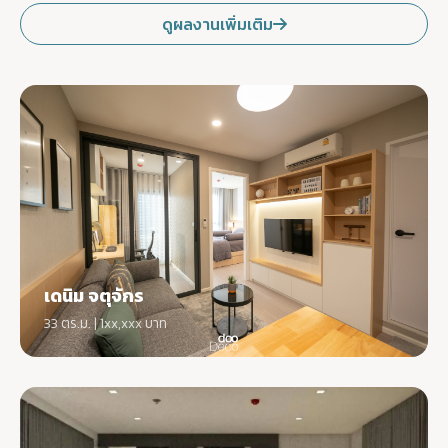
ดูผลงานเพิ่มเติม
เดนิม จตุจักร
33 ตร.ม. | 1xx,xxx บาท