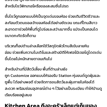
สำหรับโชว์ฟิกเกอร์หรือของสะสมชิ้นโปรด
ชั้นโชว์ถูกออกแบบให้เป็นจุดเด่นของห้อง ช่วยเติมชีวิตชีวาและ
สะท้อนตัวตนของเจ้าของห้องได้อย่างชัดเจน ขณะที่โทนสีขาว
สะอาดตาช่วยให้พื้นที่ดูโปร่งและสว่างมากขึ้น แม้จะเป็นคอนโด
ขนาดกะทัดรัดก็ตาม
บริเวณท็อปด้านล่างเลือกใช้วัสดุปิดผิวโทนสีเข้มลายหิน
อ่อน ช่วยเพิ่มความโมเดิร์นและสร้างมิติให้เฟอร์นิเจอร์ดูโดดเด่น
ขึ้นโดยไม่หนักสายตาจนเกินไป
สำหรับบ้านที่มีสัตว์เลี้ยง พื้นที่ด้านล่างยัง
ถูก Customize ออกแบบให้รองรับ
Station หุ่นยนต์ดูดฝุ่นและ
ถูพื้น
ได้อย่างพอดี ช่วยจัดการขนสัตว์และฝุ่นภายในห้องได้
สะดวก พร้อมซ่อนอุปกรณ์ต่าง ๆ ไว้อย่างเป็นระเบียบ ทำให้บ้านดู
เรียบร้อยอยู่เสมอ
Kitchen Area ถึงจะครัวเล็กแต่เก็บของ