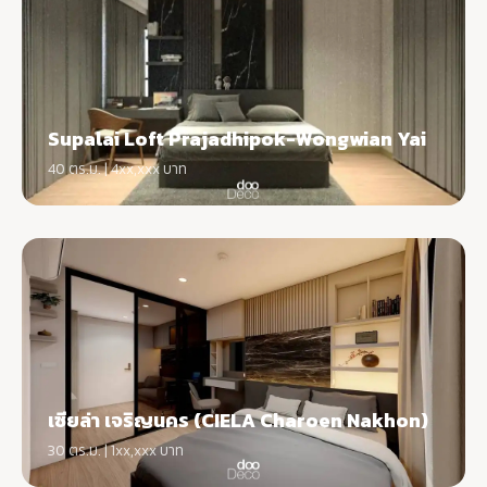
Supalai Loft Prajadhipok-Wongwian Yai
40 ตร.ม. | 4xx,xxx บาท
เซียล่า เจริญนคร (CIELA Charoen Nakhon)
30 ตร.ม. | 1xx,xxx บาท