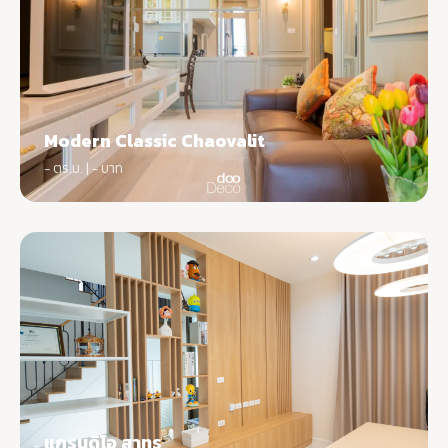
Modern Classic Chaovalit
- ตร.ม. | - บาท
แกรนดิโอ สาทร