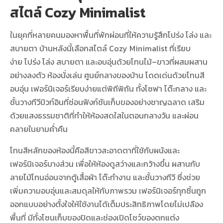
สไตล์ Cozy Minimalist
ในยุคที่หลายคนมองหาพื้นที่พักผ่อนที่ให้ความรู้สึกโปร่ง โล่ง และ
สบายตา บ้านหลังนี้เลือกสไตล์
Cozy Minimalist
ที่เรียบ
ง่าย โปร่ง โล่ง สบายตา และอบอุ่นด้วยโทนไม้–ขาวที่ผสมผสาน
อย่างลงตัว ห้องนั่งเล่น ศูนย์กลางของบ้าน โดดเด่นด้วยโทนสี
อบอุ่น เฟอร์นิเจอร์เรียบง่ายแต่พิถีพิถัน ทั้งโซฟา โต๊ะกลาง และ
ชั้นวางทีวีบิวท์อินที่ซ่อนฟังก์ชันเก็บของอย่างชาญฉลาด เสริม
ด้วยแสงธรรมชาติที่ทำให้ห้องสดใสในตอนกลางวัน และผ่อน
คลายในยามค่ำคืน
โทนสีหลักของห้องนี้คือ
สีขาว
สะอาดตาที่ใช้กับผนังและ
เฟอร์นิเจอร์บางส่วน เพื่อให้ห้องดูสว่างและกว้างขึ้น ผสานกับ
ลายไม้โทนอ่อนจากตู้เสื้อผ้า โต๊ะทำงาน และชั้นวางทีวี ซึ่งช่วย
เพิ่มความอบอุ่นและสมดุลให้กับภาพรวม เฟอร์นิเจอร์ทุกชิ้นถูก
ออกแบบอย่างตั้งใจให้ใช้งานได้เต็มประสิทธิภาพโดยไม่เปลือง
พื้นที่ มีทั้งโซนเก็บของปิดและช่องเปิดโชว์ของตกแต่ง