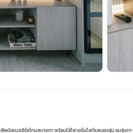
ะสีผนังแนวเอิร์ธโทนสบายตา พร้อมใส่ไฟวอร์มไลท์แสนอบอุ่น อบอุ่นตา ส