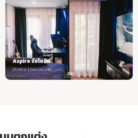
Aspire รัชโยธิน
25 ตร.ม. | 2xx,xxx บาท
แบบตกแต่ง