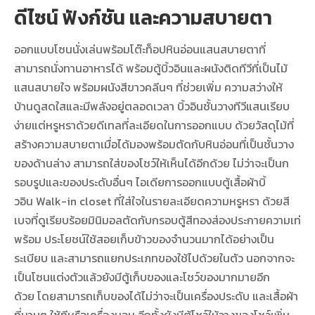
ดีไซน์ ฟังก์ชัน และความสบายตา
ออกแบบโซนนั่งเล่นพร้อมโต๊ะท็อปหินอ่อนแสนสบายตาที่
สามารถนั่งทานอาหารได้ พร้อมตู้บิ้วอินและผนังติดทีวีที่เป็นไม้
แสนสบายใจ พร้อมผนังสีขาวคลีนๆ ที่ช่วยเพิ่ม ความสว่างให้
บ้านดูสดใสและมีพลังอยู่ตลอดเวลา บิ้วอินชั้นวางทีวีแสนเรียบ
ง่ายแต่หรูหราด้วยดีเทลที่ละเอียดในการออกแบบ ด้วยวัสดุไม้ที่
สร้างความสบายตาเมื่อได้มองพร้อมตัดกับหินอ่อนที่เป็นชั้นวาง
ของด้านล่าง สามารถใส่ของโชว์ให้เห็นได้อีกด้วย ไม่ว่าจะเป็นก
รอบรูปและของประดับอื่นๆ ไอเดียการออกแบบตู้เสื้อผ้าบิ้
วอิน Walk-in closet ที่ใส่ใจในรายละเอียดความหรูหรา ด้วยสี
เบจที่ดูเรียบร้อยมินิมอลตัดกับกรอบตู้สีทองส่องประกายความเท่
พร้อม ประโยชน์ใช้สอยเก็บข้าวของจำนวนมากได้อย่างเป็น
ระเบียบ และสามารถแยกประเภทของใช้ไปด้วยในตัว นอกจากจะ
เป็นโซนแต่งตัวแล้วยังมีตู้เก็บของและโชว์ของมากมายอีก
ด้วย โดยสามารถเก็บของได้ไม่ว่าจะเป็นเครื่องประดับ และเสื้อผ้า