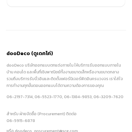
dooDeco (ดูเดคโค่)
dooDeco บริษัทออกแบบตกแต่งภายใน ให้บริการรับออกแบบภายใน
บ้าน คอนโด และพื้นที่เชิงพาณิชย์ทั้งงานขนาดเล็กหรืองานขนาดกลาง
รวมถึงบริการรับบิ้วอินและติดตั้งเฟอร์นิเจอร์ฟิตอินครบวงจร เราใส่ใจ
การทำงานทุกขั้นตอนออกแบบได้ตามความต้องการของคุณ
06-2197-7314
, 06-5523-1770
, 06-1384-9853
, 06-3209-7620
สำหรับ ฝ่ายจัดซื้อ (Procurement) ติดต่อ
06-5915-6878
หรือ doodeco_procurement@scg.com