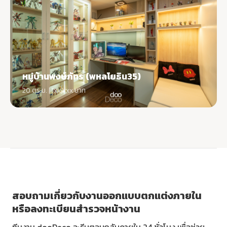
หมู่บ้านพงษ์ภัทร (พหลโยธิน35)
20 ตร.ม. | 1xx,xxx บาท
สอบถามเกี่ยวกับงานออกแบบตกแต่งภายใน
หรือลงทะเบียนสำรวจหน้างาน