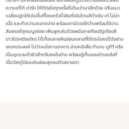
ที่นานๆ ใช้ทีหรือเครื่องนอน อีกทั้งยังมีตู้โชว์ให้วางของโชว์เพิ่ม
ความเก๋ไก๋ น่ารัก ให้ดีต่อใจทุกครั้งที่เดินเข้ามาอีกด้วย ปรับแนว
เปลี่ยนมู้ดให้เข้มขึ้นที่โซนครัวบิ้วอินที่เน้นโทนสีดำเข้ม เท่ ไม่น่า
เบื่อ และทำความสะอาดง่าย พร้อมเคาน์เตอร์กว้างพร้อมใช้งาน
สังสรรค์ทุกเมนูอร่อย เพิ่มลูกเล่นด้วยผนังลายก้อนอิฐเรียงสี
ขาวไม่เหมือนใคร โต๊ะท็อปลายหินอ่อนกลางที่ใช้ประโยชน์ได้อย่าง
อเนกประสงค์ ไม่ว่าจะนั่งทานอาหาร อ่านหนังสือ ทำงาน ดูทีวี หรือ
เป็นจุดรวมตัวชิวสำหรับคนในบ้าน พร้อมตู้เก็บของด้านหลังที่
เป็นวัสดุไม้และหินอ่อนสุดลงตัวสบายตา