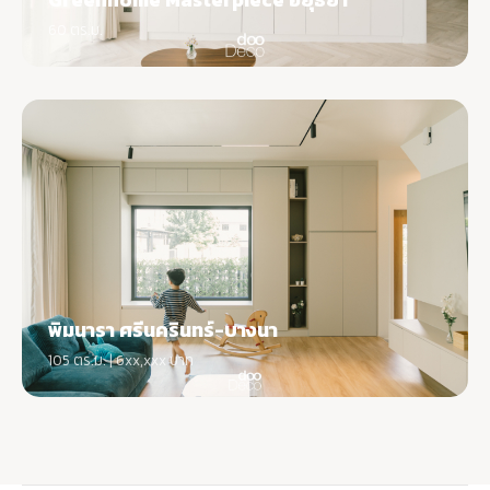
Greenhome Masterpiece อยุธยา
60 ตร.ม.
พิมนารา ศรีนครินทร์-บางนา
105 ตร.ม. | 6xx,xxx บาท