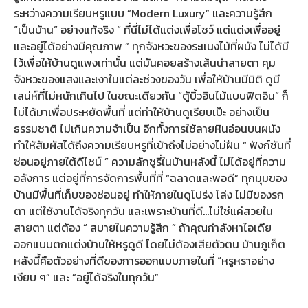
ระหว่างความเรียบหรูแบบ “Modern Luxury” และความรู้สึก
“เป็นบ้าน” อย่างแท้จริง “ ที่นี่ไม่ได้แต่งเพื่อโชว์ แต่แต่งเพื่ออยู่
และอยู่ได้อย่างมีคุณภาพ ” ทุกจังหวะของระแนงไม้ที่ผนัง ไม่ได้มี
ไว้เพื่อให้บ้านดูแพงเท่านั้น แต่มันคอยสร้างเส้นนำสายตา คุม
จังหวะของแสงและเงาในแต่ละช่วงของวัน เพื่อให้บ้านมีมิติ ดูมี
เสน่ห์ที่ไม่หนักเกินไป ในขณะเดียวกัน “ตู้บิ้วอินไม้แบบฟิตอิน” ก็
ไม่ได้มาเพื่อประหยัดพื้นที่ แต่ทำให้บ้านดูเรียบเป๊ะ อย่างเป็น
ธรรมชาติ ไม่เกินความจำเป็น อีกทั้งการใช้ลายหินอ่อนบนผนัง
ทำให้สัมผัสได้ถึงความเรียบหรูที่เข้าถึงไม่อย่างไม่ฝืน “ ฟังก์ชันที่
ซ่อนอยู่ภายใต้ดีไซน์ ” ความลักชูรี่ในบ้านหลังนี้ ไม่ได้อยู่ที่ความ
อลังการ แต่อยู่ที่การจัดการพื้นที่ที่ “ฉลาดและพอดี” ทุกมุมของ
บ้านมีพื้นที่เก็บของซ่อนอยู่ ทำให้ภายในดูโปร่ง โล่ง ไม่มีของรก
ตา แต่ใช้งานได้จริงทุกวัน และเพราะบ้านที่ดี...ไม่ใช่แค่สวยใน
สายตา แต่ต้อง “ สบายในความรู้สึก ” ถ้าคุณกำลังหาไอเดีย
ออกแบบตกแต่งบ้านให้หรูดูดี โดยไม่ต้องเสียตัวตน บ้านภูเก็ต
หลังนี้คือตัวอย่างที่ดีของการออกแบบภายในที่ “หรูหราอย่าง
เงียบ ๆ” และ “อยู่ได้จริงในทุกวัน”