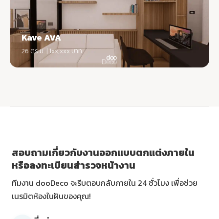
Kave AVA
26 ตร.ม. | 1xx,xxx บาท
สอบถามเกี่ยวกับงานออกแบบตกแต่งภายใน
หรือลงทะเบียนสำรวจหน้างาน
ทีมงาน dooDeco จะรีบตอบกลับภายใน 24 ชั่วโมง เพื่อช่วย
เนรมิตห้องในฝันของคุณ!