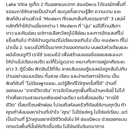
Lake Ville ภูเก็ต 2 ทีมออกแบบจาก dooDeco ได้เนรมิตพื้นที่
ธรรมดาให้กลายเป็นบ้านที่ สมดุลทั้งความรู้สึก ความงาม และ
ฟังก์ชัน ผ่านสไตล์ “Modern ที่กลมกลืนกับธรรมชาติ” 3 เสน่ห์
หลักที่ทำให้บ้านนี้แตกต่าง 1. Modern ที่ “นุ่ม” แม้ใช้โทนสีเทา
ขาว และหินอ่อน แต่การเลือกวัสดุไม้สีอ่อน และการจัดแสงที่ไม่
แข็งเกินไป ทำให้บ้านดูเท่แต่ไม่เรียบจนเกินไป เป็น modern ที่ไม่
น่าเบื่อ 2. ระแนงไม้ที่เป็นมากกว่าของตกแต่ง บนผนังหัวเตียงและ
ผนังโซนดูทีวี เราใช้ ระแนงไม้ เพื่อสร้างเลเยอร์ของแสงและเงา
ให้บ้านไม่เรียบจนจืด แต่ก็ไม่ฉูดฉาด เหมาะกับการอยู่อาศัยระยะ
ยาว 3. ตู้บิ้วอิน ฟิตอินไร้ที่จับ ลายเส้นของตู้และผนังดูกลืนไปกับ
บ้านอย่างแนบเนียน ทั้งสวย เรียบ และง่ายต่อการใช้งาน เป็น
ฟังก์ชันที่ “ไม่ต้องพูดเยอะ…แต่รู้สึกดีได้ทุกครั้งที่ใช้” บ้านที่
ออกแบบ “จากชีวิตจริง” การจัดโซนทุกพื้นที่ในบ้านหลังนี้ ไม่ได้
ทำเพื่อความสวยงามเพียงอย่างเดียว แต่เพื่อรองรับ “การใช้
ชีวิต” ตั้งแต่โซนพักผ่อน ไปจนถึงห้องครัวที่ต้องใช้งานทุกวัน ถ้า
คุณกำลังมองหาบ้านที่เข้าใจ “คุณ” ไม่ใช่แค่หรู ไม่ใช่แค่เรียบ...แต่
เป็นบ้านที่ รู้ว่าคุณอยากใช้ชีวิตยังไง ให้ dooDeco ช่วยออกแบบ
ตกแต่งพื้นที่นั้นให้เกิดขึ้นจริง ไม่ใช่แค่ในจินตนาการ