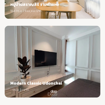
หมู่บ้านสราญสิริ รามคำแหง
184 ตร.ม. | 6xx,xxx บาท
Modern Classic Udonchai
- ตร.ม. | - บาท