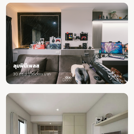
ลุมพินีเพลส
30 ตร.ม. | 1xx,xxx บาท