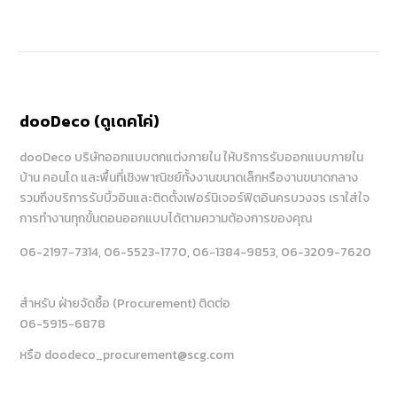
dooDeco (ดูเดคโค่)
dooDeco บริษัทออกแบบตกแต่งภายใน ให้บริการรับออกแบบภายใน
บ้าน คอนโด และพื้นที่เชิงพาณิชย์ทั้งงานขนาดเล็กหรืองานขนาดกลาง
รวมถึงบริการรับบิ้วอินและติดตั้งเฟอร์นิเจอร์ฟิตอินครบวงจร เราใส่ใจ
การทำงานทุกขั้นตอนออกแบบได้ตามความต้องการของคุณ
06-2197-7314
, 06-5523-1770
, 06-1384-9853
, 06-3209-7620
สำหรับ ฝ่ายจัดซื้อ (Procurement) ติดต่อ
06-5915-6878
หรือ doodeco_procurement@scg.com