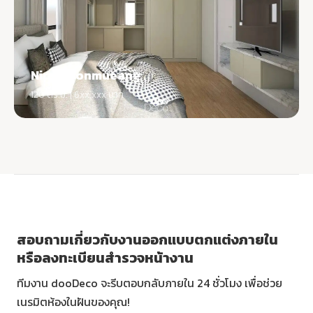
Nirati Donmueang
120 ตร.ม. | 6xx,xxx บาท
สอบถามเกี่ยวกับงานออกแบบตกแต่งภายใน
หรือลงทะเบียนสำรวจหน้างาน
ทีมงาน dooDeco จะรีบตอบกลับภายใน 24 ชั่วโมง เพื่อช่วย
เนรมิตห้องในฝันของคุณ!