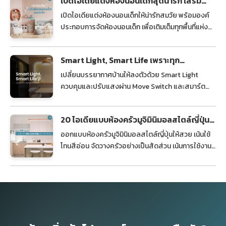
เปิดไอเดียแต่งห้องนอนเด็กสุดน่ารัก เสริม
พัฒนาการรอบด้าน
เปิดไอเดียแต่งห้องนอนเด็กให้น่ารักสมวัย พร้อมองค์
ประกอบการจัดห้องนอนเด็ก เพื่อเติมเต็มทุกพื้นที่แห่ง
การเติบโต ช่วยเสริมสร้างพัฒนาการรอบด้านได้ไม่รู้จบ
Smart Light, Smart Life เพราะทุก
บรรยากาศ เริ่มต้นจากโทนไฟที่ใช่
เปลี่ยนบรรยากาศบ้านให้ลงตัวด้วย Smart Light
ควบคุมและปรับแสงผ่าน Move Switch และสมาร์ต
โฟนได้ง่าย สะดวก ทันสมัย และตอบโจทย์ไลฟ์สไตล์
บ้านยุคใหม่
20 ไอเดียแบบห้องครัวมูจิมินิมอลสไตล์ญี่ปุ่น
สวย ฟังก์ชันครบ
ออกแบบห้องครัวมูจิมินิมอลสไตล์ญี่ปุ่นให้สวย เน้นใช้
โทนสีอ่อน จัดวางครัวอย่างเป็นสัดส่วน เน้นการใช้งาน
จริง และจัดเก็บเครื่องใช้อย่างเป็นระเบียบ