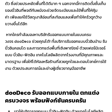
ตัว ซึ่งช่วยประหยัดพื้นที่ได้ดีมาก ๆ นอกจากนี้การติดตั้งชั้นเก็บ
ของบิ้วอินที่พอดีกับผนังจะช่วยจัดระเบียบและใช้พื้นที่ให้คุ้ม
ค่า เพียงแค่ใช้วัสดุเงาสีอ่อนที่สะท้อนแสงเพื่อทำให้ครัวดูกว้าง
ขวางขึ้นได้อีก
หากใครกำลังมองหาบริษัทรับออกแบบภายในแบบครบ
วงจร dooDeco ช่วยคุณได้! ทั้งบริการรับออกแบบบิ้วอินบ้าน รับ
บิ้วอินคอนโด และการตกแต่งพื้นที่เชิงพาณิชย์ ด้วยเฟอร์นิเจอร์
แบบ บิ้วอิน-ฟิตอิน เทคโนโลยีผลิตจากโรงงานที่มีคุณภาพและ
มาตรฐาน เพื่อให้ได้ห้องหรือร้านที่สวยถูกใจและตอบโจทย์การใช้
งาน ด้วยประสบการณ์และช่างผู้เชี่ยวชาญมืออาชีพ
dooDeco รับออกแบบภายใน ตกแต่ง
ครบวงจร พร้อมฟังก์ชันครบครัน
เราให้บริการออกแบบ บิ้วอิน-ฟิตอิน ด้วยเทคโนโลยีผลิต