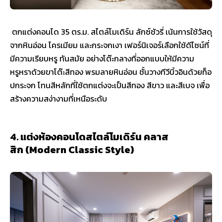
ตกแต่งคอนโด 35 ตร.ม. สไตล์โมเดิร์น ลักซ์ชัวรี่ เน้นการใช้วัสดุ
จากหินอ่อน โครเมียม และกระจกเงา เฟอร์นิเจอร์เลือกใช้ดีไซน์ที่
มีความเรียบหรู ทันสมัย อย่างโต๊ะกลางที่ออกแบบให้มีความ
หรูหราด้วยขาโต๊ะสีทอง พรมลายหินอ่อน ชั้นวางทีวีบิ้วอินด้วยท็อ
ปกระจก โทนสีหลักที่ใช้ตกแต่งจะเป็นสีทอง สีขาว และสีเบจ เพื่อ
สร้างความสง่างามที่เหนือระดับ
4. แต่งห้องคอนโดสไตล์โมเดิร์น คลาส
สิก (Modern Classic Style)