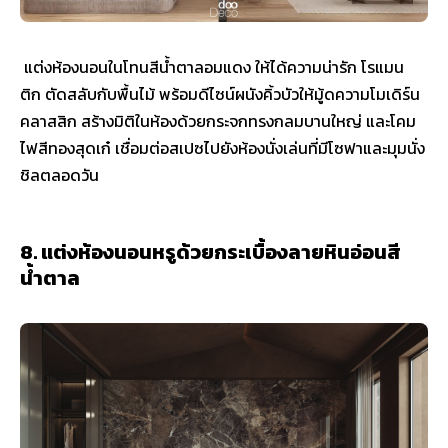
แต่งห้องนอนในโทนสีน้ำตาลอมแดง ให้ได้ความน่ารัก โรแมน
ติก ตัดสลับกับพื้นไม้ พร้อมดีไซน์ผนังคิ้วบัวให้มู้ดความโมเดิร์น
คลาสสิก สร้างมิติในห้องด้วยกระจกทรงกลมบานใหญ่ และโคม
ไฟสีทองสุดเก๋ เชื่อมต่อสเปซไปยังห้องนั่งเล่นที่มีโซฟาและมุมนั่ง
ชิลตลอดวัน
8. แต่งห้องนอนหรูด้วยกระเบื้องลายหินอ่อนสี
น้ำตาล