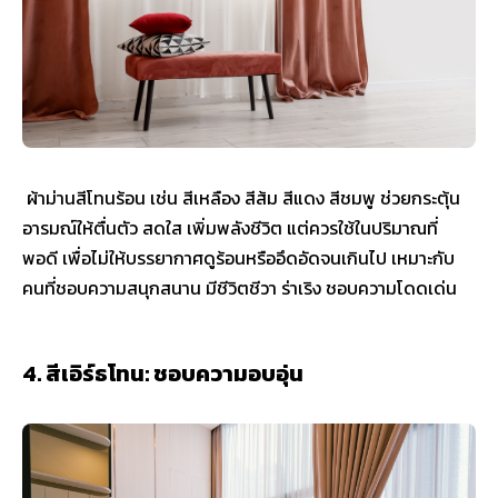
ผ้าม่านสีโทนร้อน เช่น สีเหลือง สีส้ม สีแดง สีชมพู ช่วยกระตุ้น
อารมณ์ให้ตื่นตัว สดใส เพิ่มพลังชีวิต แต่ควรใช้ในปริมาณที่
พอดี เพื่อไม่ให้บรรยากาศดูร้อนหรืออึดอัดจนเกินไป เหมาะกับ
คนที่ชอบความสนุกสนาน มีชีวิตชีวา ร่าเริง ชอบความโดดเด่น
4. สีเอิร์ธโทน: ชอบความอบอุ่น