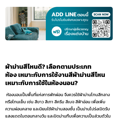
ผ้าม่านสีไหนดี? เลือกตามประเภท
ห้อง เหมาะกับการใช้งานสีผ้าม่านสีไหน
เหมาะกับการใช้ในห้องนอน?
ห้องนอนเป็นพื้นที่แห่งการพักผ่อน จึงควรใช้ผ้าม่านโทนสีกลาง
หรือโทนเย็น เช่น สีขาว สีเทา สีครีม สีเบจ สีฟ้าอ่อน เพื่อเพิ่ม
ความผ่อนคลาย และนิยมใช้ผ้าม่านสองชั้น เป็นม่านโปร่งเปิดรับ
แสงแดดในตอนกลางวัน และปิดม่านทึบเพื่อความเป็นส่วนตัวใน