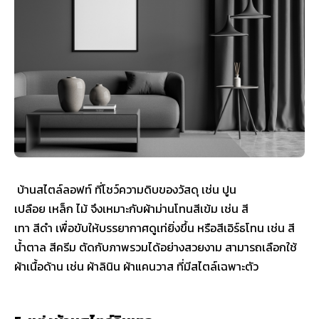
บ้านสไตล์ลอฟท์ ที่โชว์ความดิบของวัสดุ เช่น ปูน
เปลือย เหล็ก ไม้ จึงเหมาะกับผ้าม่านโทนสีเข้ม เช่น สี
เทา สีดำ เพื่อขับให้บรรยากาศดูเท่ยิ่งขึ้น หรือสีเอิร์ธโทน เช่น สี
น้ำตาล สีครีม ตัดกับภาพรวมได้อย่างสวยงาม สามารถเลือกใช้
ผ้าเนื้อด้าน เช่น ผ้าลินิน ผ้าแคนวาส ที่มีสไตล์เฉพาะตัว