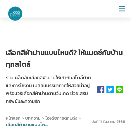
เลือกสีผ้าม่านแบบไหนดี? ให้แมตช์กับบ้าน
ทุกสไตล์
รวมเคล็ดลับเลือกสีผ้าม่านให้เข้ากับสไตล์บ้าน
และการใช้งาน เปลี่ยนบรรยากาศให้สวยน่าอยู่
พร้อมวิธีเลือกสีผ้าม่านตามวันเกิด ช่วยเสริม
ทรัพย์และความรัก
หน้าแรก
บทความ
ไอเดียการตกแต่ง
>
>
>
วันที่ 11 ธันวาคม 2568
เลือกสีผ้าม่านแบบไหนดี? ให้แมตช์กับบ้านทุกสไตล์