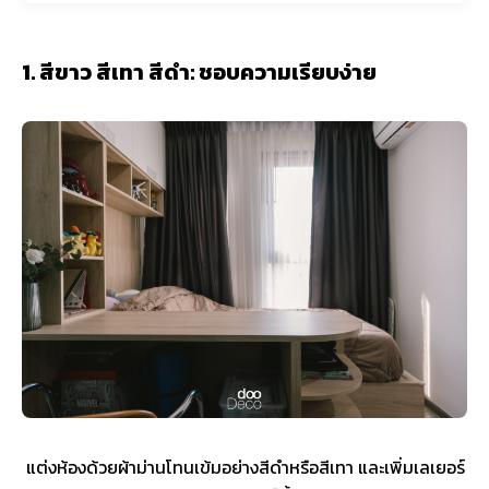
1. สีขาว สีเทา สีดำ: ชอบความเรียบง่าย
แต่งห้องด้วยผ้าม่านโทนเข้มอย่างสีดำหรือสีเทา และเพิ่มเลเยอร์