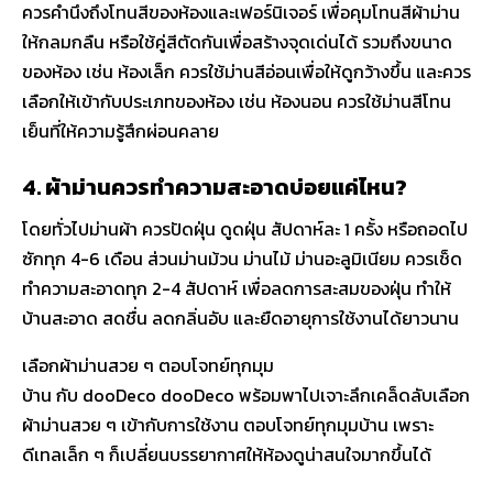
ควรคำนึงถึงโทนสีของห้องและเฟอร์นิเจอร์ เพื่อคุมโทนสีผ้าม่าน
ให้กลมกลืน หรือใช้คู่สีตัดกันเพื่อสร้างจุดเด่นได้ รวมถึงขนาด
ของห้อง เช่น ห้องเล็ก ควรใช้ม่านสีอ่อนเพื่อให้ดูกว้างขึ้น และควร
เลือกให้เข้ากับประเภทของห้อง เช่น ห้องนอน ควรใช้ม่านสีโทน
เย็นที่ให้ความรู้สึกผ่อนคลาย
4. ผ้าม่านควรทำความสะอาดบ่อยแค่ไหน?
โดยทั่วไปม่านผ้า ควรปัดฝุ่น ดูดฝุ่น สัปดาห์ละ 1 ครั้ง หรือถอดไป
ซักทุก 4-6 เดือน ส่วนม่านม้วน ม่านไม้ ม่านอะลูมิเนียม ควรเช็ด
ทำความสะอาดทุก 2-4 สัปดาห์ เพื่อลดการสะสมของฝุ่น ทำให้
บ้านสะอาด สดชื่น ลดกลิ่นอับ และยืดอายุการใช้งานได้ยาวนาน
เลือกผ้าม่านสวย ๆ ตอบโจทย์ทุกมุม
บ้าน กับ dooDeco dooDeco พร้อมพาไปเจาะลึกเคล็ดลับเลือก
ผ้าม่านสวย ๆ เข้ากับการใช้งาน ตอบโจทย์ทุกมุมบ้าน เพราะ
ดีเทลเล็ก ๆ ก็เปลี่ยนบรรยากาศให้ห้องดูน่าสนใจมากขึ้นได้