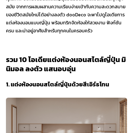
สมัย จากการผสมผสานความเรียบง่ายเข้ากับความสะดวกสบาย
ของชีวิตสมัยใหม่ได้อย่างลงตัว dooDeco จะพาไปดูไอเดียการ
แต่งห้องนอนแบบญี่ปุ่น พร้อมทริกจัดห้องให้สวยงาม ฟังก์ชัน
ครบ และน่าอยู่อาศัยสำหรับทุกคนในครอบครัว
รวม 10 ไอเดียแต่งห้องนอนสไตล์ญี่ปุ่น มิ
นิมอล ลงตัว แสนอบอุ่น
1. แต่งห้องนอนสไตล์ญี่ปุ่นด้วยสีเอิร์ธโทน