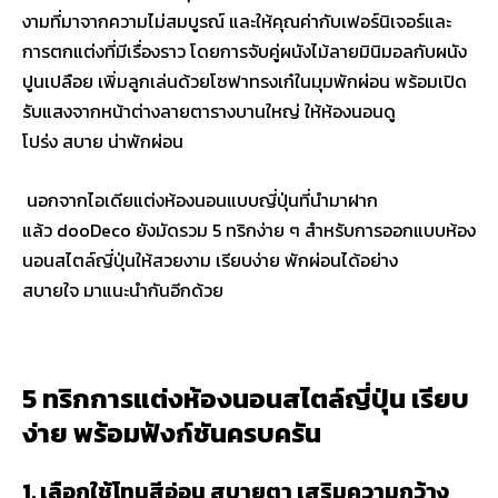
งามที่มาจากความไม่สมบูรณ์ และให้คุณค่ากับเฟอร์นิเจอร์และ
การตกแต่งที่มีเรื่องราว โดยการจับคู่ผนังไม้ลายมินิมอลกับผนัง
ปูนเปลือย เพิ่มลูกเล่นด้วยโซฟาทรงเก๋ในมุมพักผ่อน พร้อมเปิด
รับแสงจากหน้าต่างลายตารางบานใหญ่ ให้ห้องนอนดู
โปร่ง สบาย น่าพักผ่อน
นอกจากไอเดียแต่งห้องนอนแบบญี่ปุ่นที่นำมาฝาก
แล้ว dooDeco ยังมัดรวม 5 ทริกง่าย ๆ สำหรับการออกแบบห้อง
นอนสไตล์ญี่ปุ่นให้สวยงาม เรียบง่าย พักผ่อนได้อย่าง
สบายใจ มาแนะนำกันอีกด้วย
5 ทริกการแต่งห้องนอนสไตล์ญี่ปุ่น เรียบ
ง่าย พร้อมฟังก์ชันครบครัน
1. เลือกใช้โทนสีอ่อน สบายตา เสริมความกว้าง