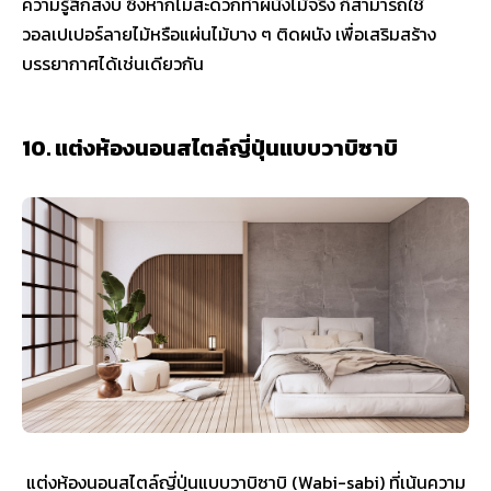
ความรู้สึกสงบ ซึ่งหากไม่สะดวกทำผนังไม้จริง ก็สามารถใช้
วอลเปเปอร์ลายไม้หรือแผ่นไม้บาง ๆ ติดผนัง เพื่อเสริมสร้าง
บรรยากาศได้เช่นเดียวกัน
10. แต่งห้องนอนสไตล์ญี่ปุ่นแบบวาบิซาบิ
แต่งห้องนอนสไตล์ญี่ปุ่นแบบวาบิซาบิ (Wabi-sabi) ที่เน้นความ