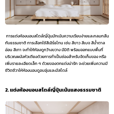
การแต่งห้องนอนสไตล์ญี่ปุ่นมักเน้นความเรียบง่ายและกลมกลืน
กับธรรมชาติ การเลือกใช้สีเอิร์ธโทน เช่น สีขาว สีเบจ สีน้ำตาล
อ่อน สีเทา จะทำให้ห้องดูกว้างขวาง มีมิติ พร้อมออกแบบพื้นที่
บริเวณผนังหัวเตียงด้วยการทำเป็นช่องสำหรับจัดเก็บของ หรือ
เพิ่มรายละเอียดเล็ก ๆ ด้วยของตกแต่งน่ารัก จะช่วยเพิ่มความมี
ชีวิตชีวาให้ห้องนอนดูอบอุ่นและมีสไตล์
2. แต่งห้องนอนสไตล์ญี่ปุ่นเน้นแสงธรรมชาติ