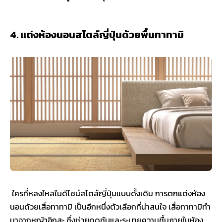
4. แต่งห้องนอนสไตล์ญี่ปุ่นด้วยพื้นทาทามิ
ใครที่หลงใหลในดีไซน์สไตล์ญี่ปุ่นแบบดั้งเดิม การตกแต่งห้อง
นอนด้วยเสื่อทาทามิ เป็นอีกหนึ่งตัวเลือกที่น่าสนใจ เสื่อทาทามิทำ
มาจากหญ้าอิกุสะ ซึ่งช่วยดูดซับและระบายความชื้นภายในห้อง