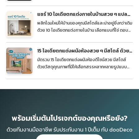
เป็นธรรมชาติให้ทุกมุมบ้าน
แชร์ 10 ไอเดียตกแต่งภายในบ้านสวย ๆ แปลง
โฉมให้น่าอยู่
พลิกโฉมใหม่ให้บ้านของคุณมีสไตล์และน่าอยู่ยิ่งกว่าเดิม
ด้วย 10 ไอเดียตกแต่งภายในบ้าน เลือกแบบที่ใช่ ตอบ
โจทย์ไลฟ์สไตล์ที่คุณชอบ
15 ไอเดียตกแต่งผนังห้องสวย ๆ มีสไตล์ ด้วย
วัสดุหลากหลายแบบ
มัดรวม 15 ไอเดียตกแต่งผนังห้องดีไซน์สวย มีสไตล์
ด้วยวัสดุคุณภาพที่มีให้เลือกสรรหลากหลายรูปแบบ
เพื่อสร้างบรรยากาศน่าอยู่อาศัยอย่างลงตัว
พร้อมเริ่มต้นโปรเจกต์ของคุณหรือยัง?
ด้วยทีมงานมืออาชีพ รับประกันงาน 1 ปีเต็ม กับ dooDeco