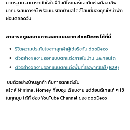
มาตรฐาน สามารถมั่นใจในฝีมือดีไซเนอร์และทีมช่างมืออาชีพ
มากประสบการณ์ พร้อมเนรมิตบ้านสไตล์โฮมมี่ของคุณให้น่าพัก
ผ่อนตลอดวัน
สามารถดูผลงานการออกแบบจาก dooDeco ได้ที่นี่
รีวิวความประทับใจจากลูกค้าผู้ใช้จริงกับ dooDeco
ตัวอย่างผลงานออกแบบตกแต่งภายในบ้าน และคอนโด
ตัวอย่างผลงานออกแบบตกแต่งพื้นที่เชิงพาณิชย์ (B2B)
ชมตัวอย่างบ้านลูกค้า กับการตกแต่งใน
สไตล์ Minimal Homey ที่อบอุ่น เรียบง่าย แต่ซ่อนดีเทลเก๋ ๆ ไว้
ในทุกมุม ได้ที่ ช่อง YouTube Channel ของ dooDeco