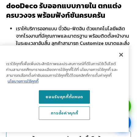
dooDeco รับออกแบบภายใน ตกแต่ง
ครบวงจร พร้อมฟังก์ชันครบครัน
เราให้บริการออกแบบ บิ้วอิน-ฟิตอิน ด้วยเทคโนโลยีผลิต
จากโรงงานที่มีคุณภาพและมาตรฐาน พร้อมติดตั้งหน้างาน
ในระยะเวลาอันสั้น ลูกค้าสามารถ Customize ขนาดและสั่ง
ผลิตให้พอดีกับพื้นที่ได้
ไม่ทิ้งงาน 100% เพราะเรามี Project Manager คอยดูแล
เราใช้คุกกี้เพื่อเพิ่มประสิทธิภาพและประสบการณ์ที่ดีในการใช้เว็ปไซต์
งาน
ท่านสามารถศึกษารายละเอียดการใช้คุกกี้ได้ที่ นโยบายการใช้คุกกี้ และ
สามารถเลือกตั้งค่ายินยอมการใช้คุกกี้ได้โดยคลิกที่การตั้งค่าคุกกี้
เห็นภาพรวมห้อง เพราะเรามี Interior Designer ช่วย
นโยบายการใช้คุกกี้
ออกแบบพร้อมขึ้นรูป 3D ให้
คุมงบได้ไม่บานปลาย เพราะเรามี ใบเสนอราคา BOQ ราย
ยอมรับคุกกี้ทั้งหมด
ชุด
รับประกันงาน 1 ปีเต็ม หมดกังวลเรื่องบริการหลังการขาย
การตั้งค่าคุกกี้