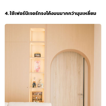
4. ใช้เฟอร์นิเจอร์ทรงโค้งมนมากกว่ามุมเหลี่ยม