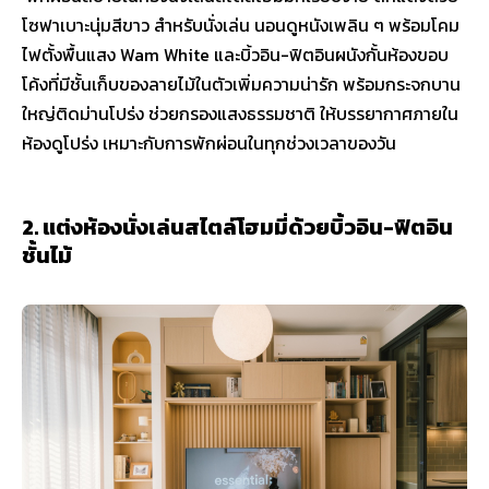
โซฟาเบาะนุ่มสีขาว สำหรับนั่งเล่น นอนดูหนังเพลิน ๆ พร้อมโคม
ไฟตั้งพื้นแสง Wam White และบิ้วอิน-ฟิตอินผนังกั้นห้องขอบ
โค้งที่มีชั้นเก็บของลายไม้ในตัวเพิ่มความน่ารัก พร้อมกระจกบาน
ใหญ่ติดม่านโปร่ง ช่วยกรองแสงธรรมชาติ ให้บรรยากาศภายใน
ห้องดูโปร่ง เหมาะกับการพักผ่อนในทุกช่วงเวลาของวัน
2. แต่งห้องนั่งเล่นสไตล์โฮมมี่ด้วยบิ้วอิน-ฟิตอิน
ชั้นไม้