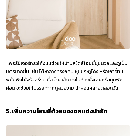
เฟอร์นิเจอร์ทรงโค้งมนช่วยให้บ้านสไตล์โฮมมี่นุ่มนวลและดูเป็น
มิตรมากขึ้น เช่น โต๊ะกลางทรงกลม ซุ้มประตูโค้ง หรือเก้าอี้ที่มี
พนักพิงโค้งรับสรีระ เมื่อนำมาจัดวางในห้องนั่งเล่นหรือมุมพัก
ผ่อน จะช่วยให้บรรยากาศดูสวยงาม น่าผ่อนคลายตลอดวัน
5. เพิ่มความโฮมมี่ด้วยของตกแต่งน่ารัก