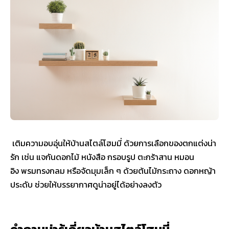
เติมความอบอุ่นให้บ้านสไตล์โฮมมี่ ด้วยการเลือกของตกแต่งน่า
รัก เช่น แจกันดอกไม้ หนังสือ กรอบรูป ตะกร้าสาน หมอน
อิง พรมทรงกลม หรือจัดมุมเล็ก ๆ ด้วยต้นไม้กระถาง ดอกหญ้า
ประดับ ช่วยให้บรรยากาศดูน่าอยู่ได้อย่างลงตัว