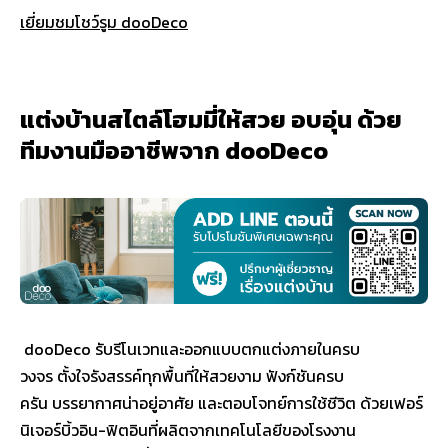
เยี่ยมชมโชว์รูม dooDeco
แต่งบ้านสไตล์โฮมมี่ให้สวย อบอุ่น ด้วย
ทีมงานมืออาชีพจาก dooDeco
dooDeco รับรีโนเวทและออกแบบตกแต่งภายในครบ
วงจร ตั้งใจรังสรรค์ทุกพื้นที่ให้สวยงาม ฟังก์ชันครบ
ครัน บรรยากาศน่าอยู่อาศัย และตอบโจทย์การใช้ชีวิต ด้วยเฟอร์
นิเจอร์บิ้วอิน-ฟิตอินที่ผลิตจากเทคโนโลยีของโรงงาน