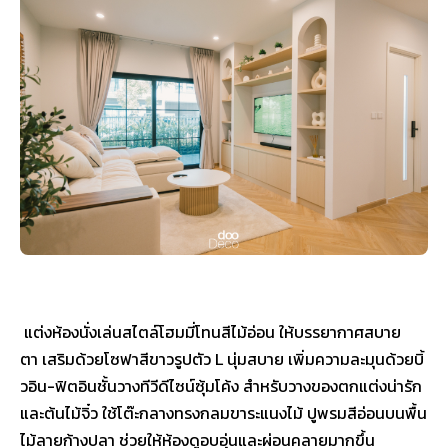
แต่งห้องนั่งเล่นสไตล์โฮมมี่โทนสีไม้อ่อน ให้บรรยากาศสบาย
ตา เสริมด้วยโซฟาสีขาวรูปตัว L นุ่มสบาย เพิ่มความละมุนด้วยบิ้
วอิน-ฟิตอินชั้นวางทีวีดีไซน์ซุ้มโค้ง สำหรับวางของตกแต่งน่ารัก
และต้นไม้จิ๋ว ใช้โต๊ะกลางทรงกลมขาระแนงไม้ ปูพรมสีอ่อนบนพื้น
ไม้ลายก้างปลา ช่วยให้ห้องดูอบอุ่นและผ่อนคลายมากขึ้น