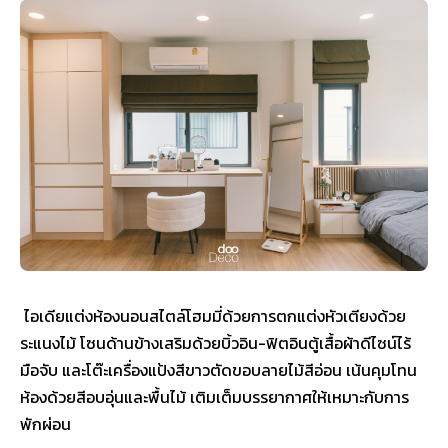
ไอเดียแต่งห้องนอนสไตล์โฮมมี่ด้วยการตกแต่งหัวเตียงด้วย
ระแนงไม้ โซนด้านข้างเสริมด้วยบิ้วอิน-ฟิตอินตู้เสื้อผ้าดีไซน์ไร้
มือจับ และโต๊ะเครื่องแป้งสีขาวตัดขอบลายไม้สีอ่อน เน้นคุมโทน
ห้องด้วยสีอบอุ่นและพื้นไม้ เติมเต็มบรรยากาศให้เหมาะกับการ
พักผ่อน