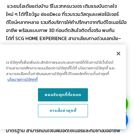
แวะชมไอเดียแต่งบ้าน รีโนเวทครบวงจร เติมแรงบันดาลใจ
ใหม่ ๆ ได้ที่โชว์รูม dooDeco ที่รวบรวมวัสดุและเฟอร์นิเจอร์
ดีไซน์หลากหลาย รวมถึงบริการให้คำปรึกษาจากทีมดีไซเนอร์มือ
อาชีพ พร้อมแบบภาพ 3D ก่อนตัดสินใจติดตั้งจริง พบกัน
ได้ที่ SCG HOME EXPERIENCE สาขาเลียบทางด่วนเอกมัย–
รามอินทรา (CDC)
เราใช้คุกกี้เพื่อเพิ่มประสิทธิภาพและประสบการณ์ที่ดีในการใช้เว็ปไซต์
ท่านสามารถศึกษารายละเอียดการใช้คุกกี้ได้ที่ นโยบายการใช้คุกกี้ และ
ตกแต่งห้องครัวเล็กให้ดูดี น่าใช้งาน ด้วย
สามารถเลือกตั้งค่ายินยอมการใช้คุกกี้ได้โดยคลิกที่การตั้งค่าคุกกี้
นโยบายการใช้คุกกี้
ทีมงานมืออาชีพจาก dooDeco
ยอมรับคุกกี้ทั้งหมด
dooDeco รับรีโนเวทและออกแบบตกแต่งภายในครบ
วงจร ตั้งใจรังสรรค์ทุกพื้นที่ให้สวยงาม ฟังก์ชันครบ
การตั้งค่าคุกกี้
ครัน บรรยากาศน่าอยู่อาศัย และตอบโจทย์การใช้ชีวิต ด้วยเฟอร์
นิเจอร์บิ้วอิน-ฟิตอินที่ผลิตจากเทคโนโลยีของโรงงาน
มาตรฐาน สามารถมั่นใจในฝีมือดีไซเนอร์และทีมช่างมืออาชีพ