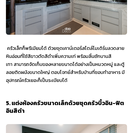
ครัวเล็กก็พรีเมียมได้ ด้วยชุดเคาน์เตอร์สไตล์โมเดิร์นลวดลาย
หินอ่อนที่ใช้สีขาวตัดสีดำเพิ่มความเท่ พร้อมลิ้นชักบานสี
เทา สามารถจัดเก็บของหลายขนาดได้อย่างเป็นหมวดหมู่ และตู้
ลอยติดผนังขนาดใหญ่ ตอบโจทย์สำหรับบ้านที่ชอบทำอาหาร มี
อุปกรณ์ครัวเยอะก็เป็นระเบียบได้
5. แต่งห้องครัวขนาดเล็กด้วยชุดครัวบิ้วอิน-ฟิต
อินสีดำ