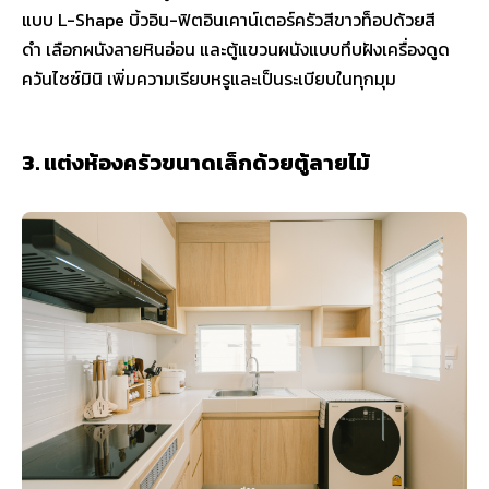
แบบ L-Shape บิ้วอิน-ฟิตอินเคาน์เตอร์ครัวสีขาวท็อปด้วยสี
ดำ เลือกผนังลายหินอ่อน และตู้แขวนผนังแบบทึบฝังเครื่องดูด
ควันไซซ์มินิ เพิ่มความเรียบหรูและเป็นระเบียบในทุกมุม
3. แต่งห้องครัวขนาดเล็กด้วยตู้ลายไม้