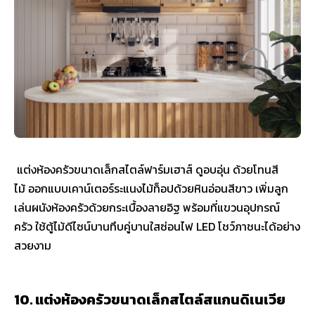
แต่งห้องครัวขนาดเล็กสไตล์ฟาร์มเฮาส์ ดูอบอุ่น ด้วยโทนสี
ไม้ ออกแบบเคาน์เตอร์ระแนงไม้ท็อปด้วยหินอ่อนสีขาว เพิ่มลูก
เล่นผนังห้องครัวด้วยกระเบื้องลายอิฐ พร้อมที่แขวนอุปกรณ์
ครัว ใช้ตู้ไม้ดีไซน์บานทึบคู่บานใสซ่อนไฟ LED โชว์ภาชนะได้อย่าง
สวยงาม
10. แต่งห้องครัวขนาดเล็กสไตล์สแกนดิเนเวีย