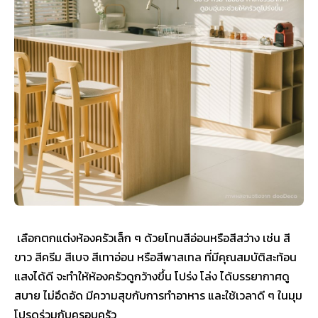
เลือกตกแต่งห้องครัวเล็ก ๆ ด้วยโทนสีอ่อนหรือสีสว่าง เช่น สี
ขาว สีครีม สีเบจ สีเทาอ่อน หรือสีพาสเทล ที่มีคุณสมบัติสะท้อน
แสงได้ดี จะทำให้ห้องครัวดูกว้างขึ้น โปร่ง โล่ง ได้บรรยากาศดู
สบาย ไม่อึดอัด มีความสุขกับการทำอาหาร และใช้เวลาดี ๆ ในมุม
โปรดร่วมกับครอบครัว