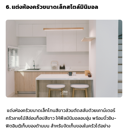
6. แต่งห้องครัวขนาดเล็กสไตล์มินิมอล
แต่งห้องครัวขนาดเล็กโทนสีขาวล้วนตัดสลับด้วยเคาน์เตอร์
ครัวลายไม้สีอ่อนท็อปสีขาว ให้ฟีลมินิมอลอบอุ่น พร้อมบิ้วอิน-
ฟิตอินตู้เก็บของด้านบน สำหรับจัดเก็บของในครัวได้อย่าง