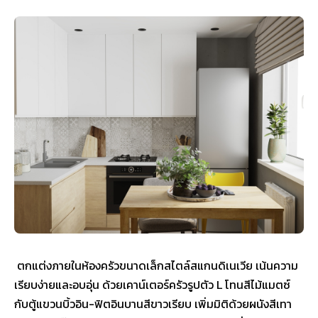
ตกแต่งภายในห้องครัวขนาดเล็กสไตล์สแกนดิเนเวีย เน้นความ
เรียบง่ายและอบอุ่น ด้วยเคาน์เตอร์ครัวรูปตัว L โทนสีไม้แมตซ์
กับตู้แขวนบิ้วอิน-ฟิตอินบานสีขาวเรียบ เพิ่มมิติด้วยผนังสีเทา