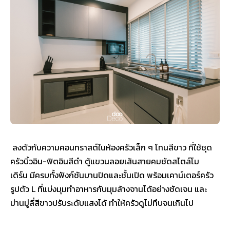
ลงตัวกับความคอนทราสต์ในห้องครัวเล็ก ๆ โทนสีขาว ที่ใช้ชุด
ครัวบิ้วอิน-ฟิตอินสีดำ ตู้แขวนลอยเส้นสายคมชัดสไตล์โม
เดิร์น มีครบทั้งฟังก์ชันบานปิดและชั้นเปิด พร้อมเคาน์เตอร์ครัว
รูปตัว L ที่แบ่งมุมทำอาหารกับมุมล้างจานได้อย่างชัดเจน และ
ม่านมู่ลี่สีขาวปรับระดับแสงได้ ทำให้ครัวดูไม่ทึบจนเกินไป