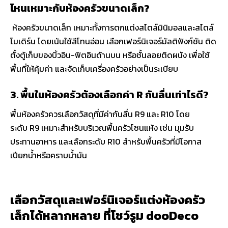
ไหนเหมาะกับห้องครัวขนาดเล็ก?
ห้องครัวขนาดเล็ก เหมาะทั้งการตกแต่งสไตล์มินิมอลและสไตล์
โมเดิร์น โดยเน้นใช้สีโทนอ่อน เลือกเฟอร์นิเจอร์มัลติฟังก์ชัน ติด
ตั้งตู้เก็บของบิ้วอิน-ฟิตอินด้านบน หรือชั้นลอยติดผนัง เพื่อใช้
พื้นที่ให้คุ้มค่า และจัดเก็บเครื่องครัวอย่างเป็นระเบียบ
3. พื้นในห้องครัวต้องเลือกค่า R กันลื่นเท่าไรดี?
พื้นห้องครัวควรเลือกวัสดุที่มีค่ากันลื่น R9 และ R10 โดย
ระดับ R9 เหมาะสำหรับบริเวณพื้นครัวโซนแห้ง เช่น มุมรับ
ประทานอาหาร และเลือกระดับ R10 สำหรับพื้นครัวที่มีโอกาส
เปียกน้ำหรือคราบน้ำมัน
เลือกวัสดุและเฟอร์นิเจอร์แต่งห้องครัว
เล็กได้หลากหลาย ที่โชว์รูม dooDeco