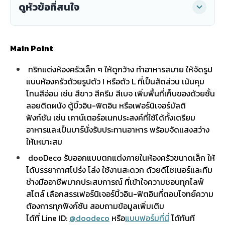
ดูหัวข้อที่สนใจ
Main Point
ทริกแต่งห้องครัวเล็ก ๆ ให้ดูกว้าง ทำอาหารสบาย ให้จัดรูป
แบบห้องครัวด้วยรูปตัว I หรือตัว L ที่เป็นสัดส่วน เน้นคุม
โทนสีอ่อน เช่น สีขาว สีครีม สีเบจ เพิ่มพื้นที่เก็บของด้วยชั้น
ลอยติดผนัง ตู้บิ้วอิน-ฟิตอิน หรือเฟอร์นิเจอร์มัลติ
ฟังก์ชัน เช่น เคาน์เตอร์อเนกประสงค์ที่ใช้ได้ทั้งเตรียม
อาหารและเป็นบาร์นั่งรับประทานอาหาร พร้อมจัดแสงสว่าง
ให้เหมาะสม
dooDeco รับออกแบบตกแต่งภายในห้องครัวขนาดเล็ก ให้
ได้บรรยากาศโปร่ง โล่ง ใช้งานสะดวก ด้วยดีไซเนอร์และทีม
ช่างมืออาชีพมากประสบการณ์ ที่เข้าใจความชอบทุกไลฟ์
สไตล์ เลือกสรรเฟอร์นิเจอร์บิ้วอิน-ฟิตอินที่ตอบโจทย์ความ
ต้องการทุกฟังก์ชัน สอบถามข้อมูลเพิ่มเติม
ได้ที่ Line ID:
@doodeco
หรือ
แบบฟอร์มที่นี่
ได้ทันที