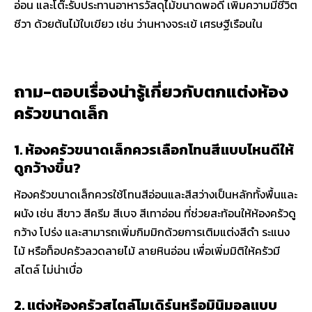
อ่อน และโต๊ะรับประทานอาหารวัสดุไม้ขนาดพอดี เพิ่มความมีชีวิต
ชีวา ด้วยต้นไม้ใบเขียว เช่น ว่านหางจระเข้ เศรษฐีเรือนใน
ถาม-ตอบเรื่องน่ารู้เกี่ยวกับตกแต่งห้อง
ครัวขนาดเล็ก
1. ห้องครัวขนาดเล็กควรเลือกโทนสีแบบไหนดีให้
ดูกว้างขึ้น?
ห้องครัวขนาดเล็กควรใช้โทนสีอ่อนและสีสว่างเป็นหลักทั้งพื้นและ
ผนัง เช่น สีขาว สีครีม สีเบจ สีเทาอ่อน ที่ช่วยสะท้อนให้ห้องครัวดู
กว้าง โปร่ง และสามารถเพิ่มกิมมิกด้วยการเติมแต่งสีดำ ระแนง
ไม้ หรือท็อปครัวลวดลายไม้ ลายหินอ่อน เพื่อเพิ่มมิติให้ครัวมี
สไตล์ ไม่น่าเบื่อ
2. แต่งห้องครัวสไตล์โมเดิร์นหรือมินิมอลแบบ