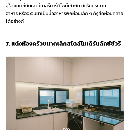
จุใจ แมตช์กับเคาน์เตอร์บาร์ดีไซน์เข้ากัน นั่งรับประทาน
อาหาร หรือจะจิบชาเป็นมื้ออาหารพักผ่อนเล็ก ๆ ก็รู้สึกผ่อนคลาย
ได้อย่างดี
7. แต่งห้องครัวขนาดเล็กสไตล์โมเดิร์นลักซ์ชัวรี