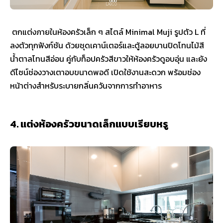
ตกแต่งภายในห้องครัวเล็ก ๆ สไตล์ Minimal Muji รูปตัว L ที่
ลงตัวทุกฟังก์ชัน ด้วยชุดเคาน์เตอร์และตู้ลอยบานปิดโทนไม้สี
น้ำตาลโทนสีอ่อน คู่กับท็อปครัวสีขาวให้ห้องครัวดูอบอุ่น และยัง
ดีไซน์ช่องวางเตาอบขนาดพอดี เปิดใช้งานสะดวก พร้อมช่อง
หน้าต่างสำหรับระบายกลิ่นควันจากการทำอาหาร
4. แต่งห้องครัวขนาดเล็กแบบเรียบหรู