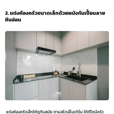
2. แต่งห้องครัวขนาดเล็กด้วยผนังกันเปื้อนลาย
หินอ่อน
แต่งห้องครัวเล็กให้ดูทันสมัย ตามสไตล์โมเดิร์น ให้ดีไซน์ครัว