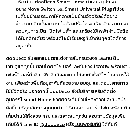
จริง ด้วย dooDeco Smart Home นำเสนออุปกรณ์
อย่าง Move Switch และ Smart Universal Plug ที่ช่วย
เปลี่ยนบ้านธรรมดาให้กลายเป็นบ้านอัจฉริยะได้อย่าง
ง่ายดาย ติดตั้งสะดวก ไม่ต้องปรับโครงสร้างบ้าน สามารถ
ควบคุมการเปิด–ปิดไฟ ปลั๊ก และเครื่องใช้ไฟฟ้าผ่านมือถือ
ได้ในคลิกเดียว พร้อมดีไซน์เรียบหรูที่เข้ากับทุกสไตล์การ
อยู่อาศัย
dooDeco รับออกแบบตกแต่งภายในครบวงจรและงานรีโน
เวท ดูแลทุกขั้นตอนโดยดีไซเนอร์และทีมช่างมืออาชีพ พร้อมงาน
เฟอร์นิเจอร์บิ้วอิน–ฟิตอินที่ออกแบบให้ลงตัวทั้งดีไซน์และการใช้
งาน เพื่อสร้างพื้นที่อยู่อาศัยที่สวยงาม อบอุ่น และตอบโจทย์การ
ใช้ชีวิตจริง นอกจากนี้ dooDeco ยังมีบริการเสริมติดตั้ง
อุปกรณ์ Smart Home ช่วยยกระดับบ้านให้สะดวกและทันสมัย
ยิ่งขึ้น ให้คุณจัดการทุกมุมบ้านได้ง่ายผ่านสมาร์ตโฟน พร้อมเติม
เต็มบ้านให้ทั้งสวย ครบ และฉลาดในทุกวัน สอบถามข้อมูลเพิ่ม
เติมได้ที่ Line ID:
@doodeco
หรือ
แบบฟอร์มที่นี่
ได้ทันที