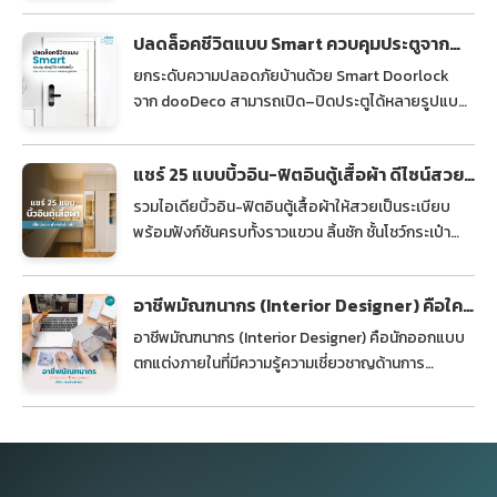
ปลดล็อคชีวิตแบบ Smart ควบคุมประตูจาก
ปลายนิ้ว ด้วย “Smart Doorlock” กลอนประตู
ยกระดับความปลอดภัยบ้านด้วย Smart Doorlock
อัจฉริยะ
จาก dooDeco สามารถเปิด–ปิดประตูได้หลายรูปแบบ
ตรวจสอบการเข้า–ออกแบบเรียลไทม์ผ่านสมาร์ตโฟน
เพิ่มความสะดวกและความอุ่นใจให้บ้านตลอด 24 ชั่วโมง
แชร์ 25 แบบบิ้วอิน-ฟิตอินตู้เสื้อผ้า ดีไซน์สวย
ฟังก์ชันโดนใจ
รวมไอเดียบิ้วอิน-ฟิตอินตู้เสื้อผ้าให้สวยเป็นระเบียบ
พร้อมฟังก์ชันครบทั้งราวแขวน ลิ้นชัก ชั้นโชว์กระเป๋า
ตอบโจทย์สายแฟชันที่ของแน่นตู้ได้คุ้มค่า
อาชีพมัณฑนากร (Interior Designer) คือใคร
ต้องทำอะไรบ้าง?
อาชีพมัณฑนากร (Interior Designer) คือนักออกแบบ
ตกแต่งภายในที่มีความรู้ความเชี่ยวชาญด้านการ
ออกแบบให้แต่ละพื้นที่มีฟังก์ชันเหมาะสมไปพร้อมๆ กับ
การตกแต่งที่สวยงาม