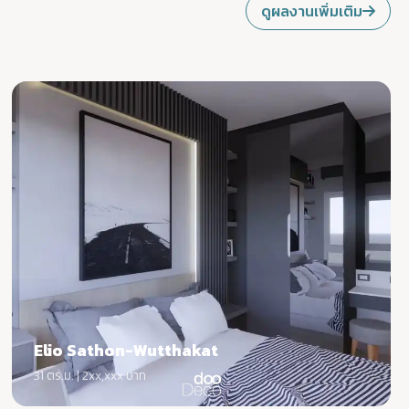
ดูผลงานเพิ่มเติม
Elio Sathon-Wutthakat
31 ตร.ม. | 2xx,xxx บาท