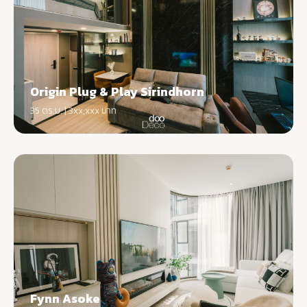
Origin Plug & Play Sirindhorn
35 ตร.ม. | 3xx,xxx บาท
Fynn Asoke