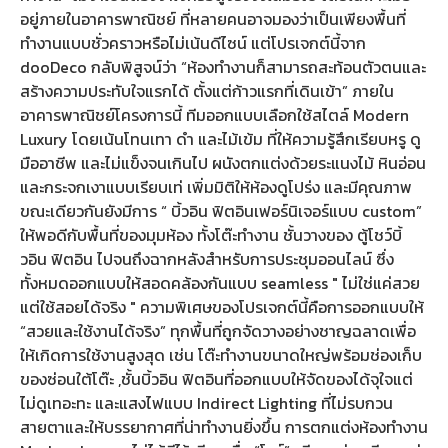
อยู่ภายในอาคารพาณิชย์ ที่หลายคนอาจมองว่าเป็นเพียงพื้นที่
ทำงานแบบชั่วคราวหรือไม่เน้นดีไซน์ แต่โปรเจกต์นี้จาก
dooDeco กลับพิสูจน์ว่า “ห้องทำงานก็สามารถสะท้อนตัวตนและ
สร้างความประทับใจแรกได้ ตั้งแต่ก้าวแรกที่เดินเข้า” ภายใน
อาคารพาณิชย์โครงการนี้ ทีมออกแบบเลือกใช้สไตล์ Modern
Luxury โดยเน้นโทนเทา ดำ และไม้เข้ม ที่ให้ความรู้สึกเรียบหรู ดู
มืออาชีพ และไม่แข็งจนเกินไป ผนังตกแต่งด้วยระแนงไม้ หินอ่อน
และกระจกเงาแบบเรียบเท่ เพิ่มมิติให้ห้องดูโปร่ง และมีคุณภาพ
ขณะเดียวกันยังมีการ “ บิ้วอิน ฟิตอินเฟอร์นิเจอร์แบบ custom”
ให้พอดีกับพื้นที่ของมุมห้อง ทั้งโต๊ะทำงาน ชั้นวางของ ตู้โชว์บิ้
วอิน ฟิตอิน ไปจนถึงฉากหลังสำหรับการประชุมออนไลน์ ซึ่ง
ทั้งหมดออกแบบให้สอดคล้องกันแบบ seamless " ไม่ใช่แค่สวย
แต่ใช้สอยได้จริง " ความพิเศษของโปรเจกต์นี้คือการออกแบบให้
“สวยและใช้งานได้จริง” ทุกพื้นที่ถูกจัดวางอย่างชาญฉลาดเพื่อ
ให้เกิดการใช้งานสูงสุด เช่น โต๊ะทำงานขนาดใหญ่พร้อมช่องเก็บ
ของซ่อนใต้โต๊ะ ,ชั้นบิ้วอิน ฟิตอินที่ออกแบบให้จัดของได้จุใจแต่
ไม่ดูเทอะทะ และแสงไฟแบบ Indirect Lighting ที่ไม่รบกวน
สายตาและให้บรรยากาศที่น่าทำงานยิ่งขึ้น การตกแต่งห้องทำงาน