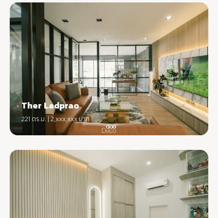
Ther Ladprao
221 ตร.ม. | 2,xxx,xxx บาท