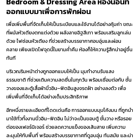
Bedroom & Dressing Area ห้องนอนที่
ออกแบบมาเพื่อการพักผ่อน
เพื่อเพิ่มพื้นที่จัดเก็บให้เป็นระเบียบและใช้งานได้อย่างคุ้มค่า ขณะ
ที่ผนังหัวเตียงตกแต่งด้วย
ผลังลายอิฐสีเทา
พร้อมเสริมลูกเล่น
ด้วย
ไฟซ่อนหัวเตียง
ที่ช่วยสร้างบรรยากาศอบอุ่นและผ่อน
คลาย เพียงเปิดไฟจุดนี้ในยามค่ำคืน ห้องก็ให้ความรู้สึกน่าอยู่ขึ้น
ทันที
บริเวณริมหน้าต่างถูกออกแบบให้เป็น
มุมทำงานรับแสง
ธรรมชาติ
ที่ช่วยเติมความสดชื่นในทุกวัน พร้อมเชื่อมต่อกับ ชั้น
วางของและตู้เสื้อผ้า
บิ้วอิน–ฟิตอิน
สูงจรดฝ้า อย่างลงตัว เพื่อ
เพิ่มพื้นที่จัดเก็บได้อย่างเต็มประสิทธิภาพ
อีกหนึ่งรายละเอียดที่โดดเด่นคือ
การออกแบบมุมโค้งมน
ที่ถูกนำ
มาใช้ทั่วทั้งงาน
บิ้วอิน–ฟิตอิน
ไม่ว่าจะเป็นขอบตู้ ชั้นวาง หรือรอย
ต่อของเฟอร์นิเจอร์ ช่วยลดความแข็งของเส้นสาย เพิ่มความ
ละมุนให้กับพื้นที่ พร้อมสร้างบรรยากาศที่ดูอบอุ่น ทันสมัย และน่า