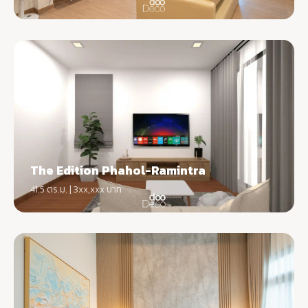
The Edition Phahol-Ramintra
41.5 ตร.ม. | 3xx,xxx บาท