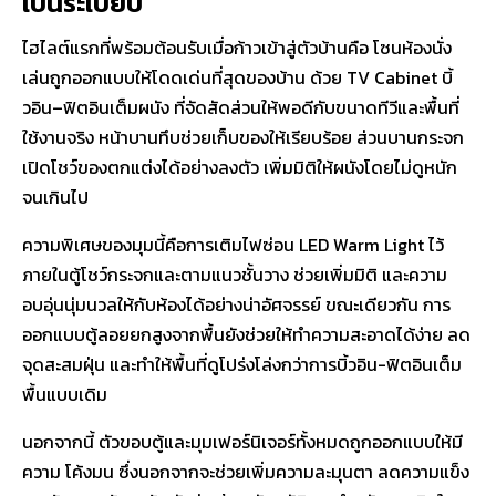
เป็นระเบียบ
ไฮไลต์แรกที่พร้อมต้อนรับเมื่อก้าวเข้าสู่ตัวบ้านคือ โซนห้องนั่ง
เล่นถูกออกแบบให้โดดเด่นที่สุดของบ้าน ด้วย TV Cabinet บิ้
วอิน–ฟิตอินเต็มผนัง ที่จัดสัดส่วนให้พอดีกับขนาดทีวีและพื้นที่
ใช้งานจริง หน้าบานทึบช่วยเก็บของให้เรียบร้อย ส่วนบานกระจก
เปิดโชว์ของตกแต่งได้อย่างลงตัว เพิ่มมิติให้ผนังโดยไม่ดูหนัก
จนเกินไป
ความพิเศษของมุมนี้คือการเติม
ไฟซ่อน LED Warm Light
ไว้
ภายในตู้โชว์กระจกและตามแนวชั้นวาง ช่วยเพิ่มมิติ และความ
อบอุ่นนุ่มนวลให้กับห้องได้อย่างน่าอัศจรรย์ ขณะเดียวกัน การ
ออกแบบตู้ลอยยกสูงจากพื้นยังช่วยให้ทำความสะอาดได้ง่าย ลด
จุดสะสมฝุ่น และทำให้พื้นที่ดูโปร่งโล่งกว่าการบิ้วอิน-ฟิตอินเต็ม
พื้นแบบเดิม
นอกจากนี้ ตัวขอบตู้และมุมเฟอร์นิเจอร์ทั้งหมดถูกออกแบบให้มี
ความ
โค้งมน
ซึ่งนอกจากจะช่วยเพิ่มความละมุนตา ลดความแข็ง