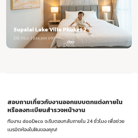
Supalai Lake Ville Phuket 2
218 ตร.ม. | 8xx,xxx บาท
สอบถามเกี่ยวกับงานออกแบบตกแต่งภายใน
หรือลงทะเบียนสำรวจหน้างาน
ทีมงาน dooDeco จะรีบตอบกลับภายใน 24 ชั่วโมง เพื่อช่วย
เนรมิตห้องในฝันของคุณ!