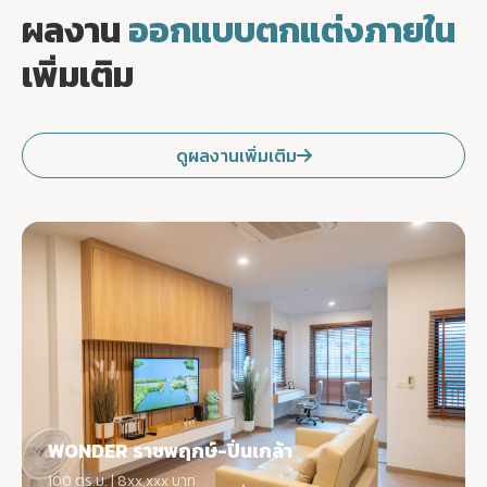
ผลงาน
ออกแบบตกแต่งภายใน
เพิ่มเติม
ดูผลงานเพิ่มเติม
WONDER ราชพฤกษ์-ปิ่นเกล้า
100 ตร.ม. | 8xx,xxx บาท