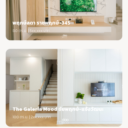
พฤกษ์ลดา ราชพฤกษ์-345
80 ตร.ม. | 5xx,xxx บาท
The Galeria Mood ชัยพฤกษ์-แจ้งวัฒนะ
100 ตร.ม. | 2xx,xxx บาท