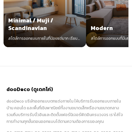
Minimal / Muji /
Scandinavian
Modern
สไตล์การออกแบบภายในที่น้อยแต่มาก เรียบ
สไตล์การออกแบบที่มีเสน่
แต่ง่าย อบอุ่นด้วยโทนสีขาวและไม้
ทันสมัย น่าค้นหา ไม่มีตกยุ
dooDeco (ดูเดคโค่)
dooDeco บริษัทออกแบบตกแต่งภายใน ให้บริการรับออกแบบภายใน
บ้าน คอนโด และพื้นที่เชิงพาณิชย์ทั้งงานขนาดเล็กหรืองานขนาดกลาง
รวมถึงบริการรับบิ้วอินและติดตั้งเฟอร์นิเจอร์ฟิตอินครบวงจร เราใส่ใจ
การทำงานทุกขั้นตอนออกแบบได้ตามความต้องการของคุณ