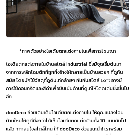
*ภาพตัวอย่างไอเดียตกแต่งภายในเพื่อการโฆษณา
ไอเดียตกแต่งภายในบ้านสไตล์ Industrial ซึ่งมีจุดเริ่มต้นมา
จากการพลิกโฉมตึกที่ถูกทิ้งร้างให้กลายเป็นบ้านสวยๆ ที่ดูทัน
สมัย โดยมักใช้วัสดุที่ดูดิบเท่คล้ายๆ กันกับสไตล์ Loft อาจมี
การใช้คอนกรีตและสีดำเพื่อขับเน้นด้านที่ดูเท่ให้โดดเด่นยิ่งขึ้นไป
อีก
dooDeco ช่วยเติมเต็มไอเดียตกแต่งภายใน ให้คุณแปลงโฉม
บ้านใหม่ให้ดูดียิ่งกว่าได้เห็นไอเดียตกแต่งบ้านทั้ง 10 แบบกันไป
แล้ว หากสนใจสไตล์ไหน ให้ dooDeco ช่วยแนะนำ! เราพร้อม