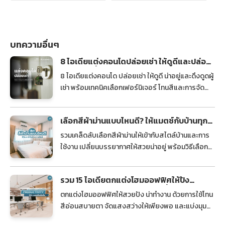
บทความอื่นๆ
8 ไอเดียแต่งคอนโดปล่อยเช่า ให้ดูดีและปล่อย
เช่าได้ง่ายขึ้น
8 ไอเดียแต่งคอนโด ปล่อยเช่า ให้ดูดี น่าอยู่และดึงดูดผู้
เช่า พร้อมเทคนิคเลือกเฟอร์นิเจอร์ โทนสีและการจัด
ห้อง เพื่อช่วยเพิ่มโอกาสปล่อยเช่าได้ง่ายและรวดเร็วยิ่ง
ขึ้น
เลือกสีผ้าม่านแบบไหนดี? ให้แมตช์กับบ้านทุก
สไตล์
รวมเคล็ดลับเลือกสีผ้าม่านให้เข้ากับสไตล์บ้านและการ
ใช้งาน เปลี่ยนบรรยากาศให้สวยน่าอยู่ พร้อมวิธีเลือกสี
ผ้าม่านตามวันเกิด ช่วยเสริมทรัพย์และความรัก
รวม 15 ไอเดียตกแต่งโฮมออฟฟิศให้ปัง
Productivity พุ่ง งานเสร็จเร็วขึ้น
ตกแต่งโฮมออฟฟิศให้สวยปัง น่าทำงาน ด้วยการใช้โทน
สีอ่อนสบายตา จัดแสงสว่างให้เพียงพอ และแบ่งมุม
ทำงานกับมุมพักผ่อนอย่างเป็นสัดส่วน