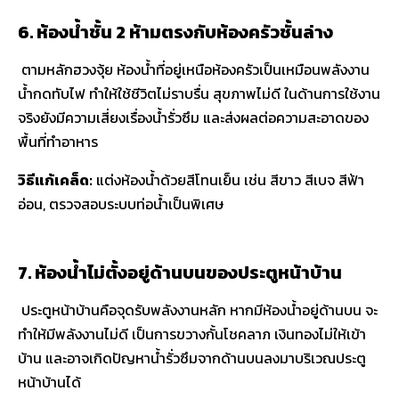
6. ห้องน้ำชั้น 2 ห้ามตรงกับห้องครัวชั้นล่าง
ตามหลักฮวงจุ้ย ห้องน้ำที่อยู่เหนือห้องครัวเป็นเหมือนพลังงาน
น้ำกดทับไฟ ทำให้ใช้ชีวิตไม่ราบรื่น สุขภาพไม่ดี ในด้านการใช้งาน
จริงยังมีความเสี่ยงเรื่องน้ำรั่วซึม และส่งผลต่อความสะอาดของ
พื้นที่ทำอาหาร
วิธีแก้เคล็ด:
แต่งห้องน้ำด้วยสีโทนเย็น เช่น สีขาว สีเบจ สีฟ้า
อ่อน, ตรวจสอบระบบท่อน้ำเป็นพิเศษ
7. ห้องน้ำไม่ตั้งอยู่ด้านบนของประตูหน้าบ้าน
ประตูหน้าบ้านคือจุดรับพลังงานหลัก หากมีห้องน้ำอยู่ด้านบน จะ
ทำให้มีพลังงานไม่ดี เป็นการขวางกั้นโชคลาภ เงินทองไม่ให้เข้า
บ้าน และอาจเกิดปัญหาน้ำรั่วซึมจากด้านบนลงมาบริเวณประตู
หน้าบ้านได้