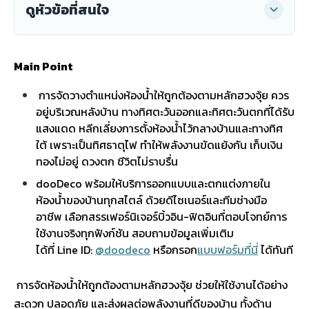
ดูหัวข้อที่สนใจ
Main Point
การจัดวางตำแหน่งห้องน้ำให้ถูกต้องตามหลักฮวงจุ้ย ควร
อยู่บริเวณหลังบ้าน ทางทิศตะวันออกและทิศตะวันตกที่ได้รับ
แสงแดด หลีกเลี่ยงการตั้งห้องน้ำไว้กลางบ้านและทางทิศ
ใต้ เพราะเป็นทิศธาตุไฟ ทำให้พลังงานขัดแย้งกัน เก็บเงิน
ทองไม่อยู่ ดวงตก ชีวิตไม่ราบรื่น
dooDeco พร้อมให้บริการออกแบบและตกแต่งภายใน
ห้องน้ำของบ้านทุกสไตล์ ด้วยดีไซเนอร์และทีมช่างมือ
อาชีพ เลือกสรรเฟอร์นิเจอร์บิ้วอิน-ฟิตอินที่ตอบโจทย์การ
ใช้งานจริงทุกฟังก์ชัน สอบถามข้อมูลเพิ่มเติม
ได้ที่ Line ID:
@doodeco
หรือกรอก
แบบฟอร์มที่นี่
ได้ทันที
การจัดห้องน้ำให้ถูกต้องตามหลักฮวงจุ้ย ช่วยให้ใช้งานได้อย่าง
สะดวก ปลอดภัย และส่งผลต่อพลังงานที่ดีของบ้าน ทั้งด้าน