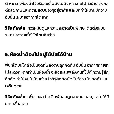
ดี หากวางห้องน้ำไว้บริเวณนี้ พลังไม่ดีจะกระจายไปทั่วบ้าน ส่งผล
ต่อสุขภาพและความสงบของผู้อยู่อาศัย และมักทำให้บ้านมีความ
อับชื้น ระบายอากาศได้ยาก
วิธีแก้เคล็ด:
ควรหมั่นดูแลความสะอาดเป็นพิเศษ, ติดตั้งระบบ
ระบายอากาศที่ดี, ใช้โทนสีสว่าง
5. ห้องน้ำต้องไม่อยู่ใต้บันได้บ้าน
พื้นที่ใต้บันไดถือเป็นจุดที่พลังงานถูกกดทับ อับชื้น อากาศถ่ายเท
ไม่สะดวก หากทำเป็นห้องน้ำ จะยิ่งสะสมพลังงานที่ไม่ดี ความรู้สึก
อึดอัด ทำให้คนในบ้านทำอะไรก็รู้สึกติดขัด ไม่ก้าวหน้า กดดันและ
เครียดง่าย
วิธีแก้เคล็ด:
เพิ่มแสงสว่าง ติดพัดลมดูดอากาศ และดูแลไม่ให้มี
ความชื้นสะสม