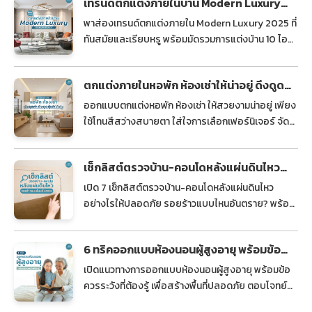
เทรนด์ตกแต่งภายในบ้าน Modern Luxury
2025 เรียบหรู ฟังก์ชันครบ
พาส่องเทรนด์ตกแต่งภายใน Modern Luxury 2025 ที่
ทันสมัยและเรียบหรู พร้อมมัดรวมการแต่งบ้าน 10 ไอ
เดียสุดมีสไตล์ เพื่อสร้างบรรยากาศน่าอยู่อาศัยอย่าง
ลงตัว
ตกแต่งภายในหอพัก ห้องเช่าให้น่าอยู่ ดึงดูดผู้
เช่าได้จริง
ออกแบบตกแต่งหอพัก ห้องเช่า ให้สวยงามน่าอยู่ เพียง
ใช้โทนสีสว่างสบายตา ใส่ใจการเลือกเฟอร์นิเจอร์ จัด
แสงสว่าง และแบ่งพื้นที่ใช้งานให้เป็นสัดส่วน
เช็กลิสต์ตรวจบ้าน-คอนโดหลังแผ่นดินไหว
รอยร้าวแบบไหนอันตราย?
เปิด 7 เช็กลิสต์ตรวจบ้าน-คอนโดหลังแผ่นดินไหว
อย่างไรให้ปลอดภัย รอยร้าวแบบไหนอันตราย? พร้อม
แนวทางการจัดการเมื่อพบความเสียหายของที่อยู่อาศัย
6 ทริคออกแบบห้องนอนผู้สูงอายุ พร้อมข้อ
ควรระวังที่ต้องรู้
เปิดแนวทางการออกแบบห้องนอนผู้สูงอายุ พร้อมข้อ
ควรระวังที่ต้องรู้ เพื่อสร้างพื้นที่ปลอดภัย ตอบโจทย์
การอยู่อาศัยของผู้สูงอายุอย่างแท้จริง