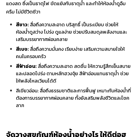
แดงสด ซึ่งเป็นธาตุไฟ ขัดแย้งกับธาตุน้ำ และทำให้ห้องน้ำดูอึม
ครึม ไม่มีชีวิตชีวา
สีขาว:
สื่อถึงความสะอาด บริสุทธิ์ เป็นระเบียบ ช่วยให้
ห้องน้ำดูสว่าง โปร่ง ดูแลง่าย ช่วยปรับสมดุลพลังงานและ
เสริมบรรยากาศผ่อนคลาย
สีเบจ:
สื่อถึงความมั่นคง เรียบง่าย เสริมความสบายใจให้
คนในครอบครัว
สีฟ้าอ่อน:
สื่อถึงความสะอาด สดชื่น ให้ความรู้สึกเย็นสบาย
และปลอดโปร่ง ตามหลักฮวงจุ้ย สีฟ้าอ่อนแทนธาตุน้ำ ช่วย
ให้พลังไหลเวียนได้ดี
สีเขียวอ่อน: สื่อถึงธรรมชาติและการฟื้นฟู เหมาะกับห้องน้ำที่
ต้องการบรรยากาศผ่อนคลาย ทั้งยังเสริมพลังชีวิตและโชค
ลาภ
จัดวางสุขภัณฑ์ห้องน้ำอย่างไร ให้ดีต่อฮ