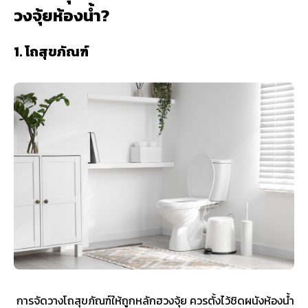
วงจุ้ยห้องน้ำ?
1. โถสุขภัณฑ์
การจัดวางโถสุขภัณฑ์ให้ถูกหลักฮวงจุ้ย ควรตั้งไว้ชิดผนังห้องน้ำ