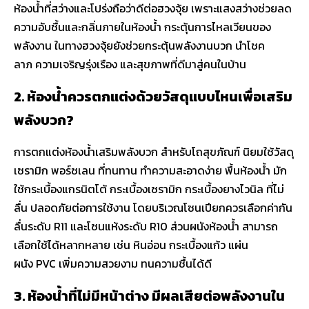
ห้องน้ำที่สว่างและโปร่งถือว่าดีต่อฮวงจุ้ย เพราะแสงสว่างช่วยลด
ความอับชื้นและกลิ่นภายในห้องน้ำ กระตุ้นการไหลเวียนของ
พลังงาน ในทางฮวงจุ้ยยังช่วยกระตุ้นพลังงานบวก นำโชค
ลาภ ความเจริญรุ่งเรือง และสุขภาพที่ดีมาสู่คนในบ้าน
2. ห้องน้ำควรตกแต่งด้วยวัสดุแบบไหนเพื่อเสริม
พลังบวก?
การตกแต่งห้องน้ำเสริมพลังบวก สำหรับโถสุขภัณฑ์ นิยมใช้วัสดุ
เซรามิก พอร์ซเลน ที่ทนทาน ทำความสะอาดง่าย พื้นห้องน้ำ มัก
ใช้กระเบื้องแกรนิตโต้ กระเบื้องเซรามิก กระเบื้องยางไวนิล ที่ไม่
ลื่น ปลอดภัยต่อการใช้งาน โดยบริเวณโซนเปียกควรเลือกค่ากัน
ลื่นระดับ R11 และโซนแห้งระดับ R10 ส่วนผนังห้องน้ำ สามารถ
เลือกใช้ได้หลากหลาย เช่น หินอ่อน กระเบื้องแก้ว แผ่น
ผนัง PVC เพิ่มความสวยงาม ทนความชื้นได้ดี
3. ห้องน้ำที่ไม่มีหน้าต่าง มีผลเสียต่อพลังงานใน