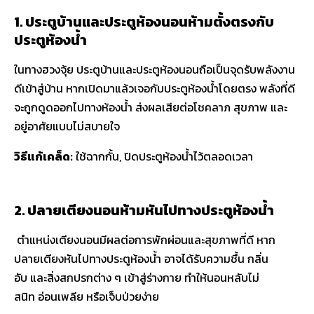
1. ประตูบ้านและประตูห้องนอนห้ามตั้งตรงกับ
ประตูห้องน้ำ
ในทางฮวงจุ้ย ประตูบ้านและประตูห้องนอนถือเป็นจุดรับพลังงาน
ดีเข้าสู่บ้าน หากเปิดมาแล้วเจอกับประตูห้องน้ำโดยตรง พลังที่ดี
จะถูกดูดออกไปทางห้องน้ำ ส่งผลเสียต่อโชคลาภ สุขภาพ และ
อยู่อาศัยแบบไม่สบายใจ
วิธีแก้เคล็ด:
ใช้ฉากกั้น, ปิดประตูห้องน้ำไว้ตลอดเวลา
2. ปลายเตียงนอนห้ามหันไปทางประตูห้องน้ำ
ตำแหน่งเตียงนอนมีผลต่อการพักผ่อนและสุขภาพที่ดี หาก
ปลายเตียงหันไปทางประตูห้องน้ำ อาจได้รับความชื้น กลิ่น
อับ และสิ่งสกปรกต่าง ๆ เข้าสู่ร่างกาย ทำให้นอนหลับไม่
สนิท อ่อนเพลีย หรือเจ็บป่วยง่าย