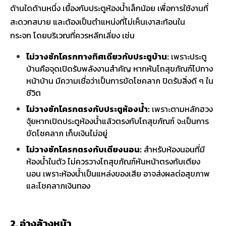
ด้านใดด้านหนึ่ง เยื้องกับประตูห้องน้ำเล็กน้อย เพื่อการใช้งานที่
สะดวกสบาย และต้องเป็นตำแหน่งที่ไม่เห็นเงาสะท้อนใน
กระจก โดยบริเวณที่ควรหลีกเลี่ยง เช่น
ไม่วางชักโครกทางทิศเดียวกับประตูบ้าน:
เพราะประตู
บ้านคือจุดเปิดรับพลังงานสำคัญ หากหันโถสุขภัณฑ์ไปทาง
หน้าบ้าน มีความเชื่อว่าเป็นการขัดโชคลาภ ปิดรับสิ่งดี ๆ ใน
ชีวิต
ไม่วางชักโครกตรงกับประตูห้องน้ำ:
เพราะตามหลักฮวง
จุ้ยหากเปิดประตูห้องน้ำแล้วตรงกับโถสุขภัณฑ์ จะเป็นการ
ขัดโชคลาภ เก็บเงินไม่อยู่
ไม่วางชักโครกตรงกับเตียงนอน:
สำหรับห้องนอนที่มี
ห้องน้ำในตัว ไม่ควรวางโถสุขภัณฑ์หันหน้าตรงกับเตียง
นอน เพราะห้องน้ำเป็นแหล่งของเสีย อาจส่งผลต่อสุขภาพ
และโชคลาภเงินทอง
2. อ่างล้างหน้า