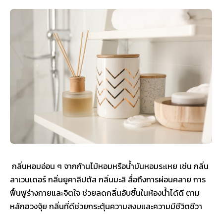
กลิ่นหอมอ่อน ๆ จากก้านไม้หอมหรือน้ำมันหอมระเหย เช่น กลิ่น
ลาเวนเดอร์ กลิ่นยูคาลิปตัส กลิ่นมะลิ สื่อถึงการผ่อนคลาย การ
ฟื้นฟูร่างกายและจิตใจ ช่วยลดกลิ่นอับชื้นในห้องน้ำได้ดี ตาม
หลักฮวงจุ้ย กลิ่นที่ดีช่วยกระตุ้นความสงบและความมีชีวิตชีวา