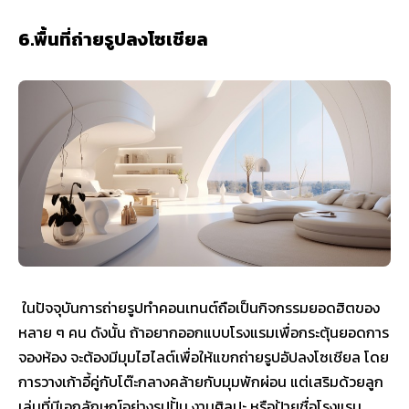
6.พื้นที่ถ่ายรูปลงโซเชียล
ในปัจจุบันการถ่ายรูปทำคอนเทนต์ถือเป็นกิจกรรมยอดฮิตของ
หลาย ๆ คน ดังนั้น ถ้าอยากออกแบบโรงแรมเพื่อกระตุ้นยอดการ
จองห้อง จะต้องมีมุมไฮไลต์เพื่อให้แขกถ่ายรูปอัปลงโซเชียล โดย
การวางเก้าอี้คู่กับโต๊ะกลางคล้ายกับมุมพักผ่อน แต่เสริมด้วยลูก
เล่นที่มีเอกลักษณ์อย่างรูปปั้น งานศิลปะ หรือป้ายชื่อโรงแรม