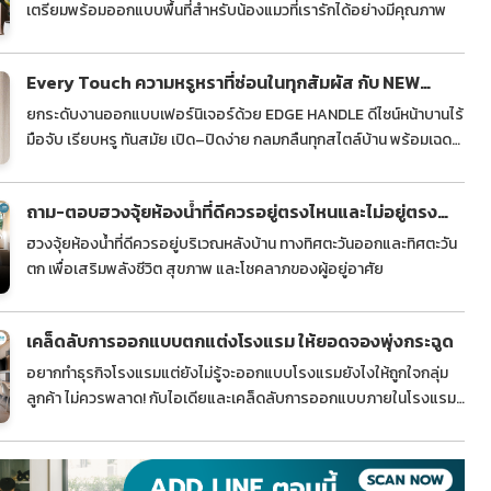
เตรียมพร้อมออกแบบพื้นที่สำหรับน้องแมวที่เรารักได้อย่างมีคุณภาพ
Every Touch ความหรูหราที่ซ่อนในทุกสัมผัส กับ NEW
EDGE HANDLE SERIES
ยกระดับงานออกแบบเฟอร์นิเจอร์ด้วย EDGE HANDLE ดีไซน์หน้าบานไร้
มือจับ เรียบหรู ทันสมัย เปิด–ปิดง่าย กลมกลืนทุกสไตล์บ้าน พร้อมเฉดสี
อินเทรนด์และตัวเลือกดีไซน์ที่หลากหลาย
ถาม-ตอบฮวงจุ้ยห้องน้ำที่ดีควรอยู่ตรงไหนและไม่อยู่ตรง
ไหนของบ้าน
ฮวงจุ้ยห้องน้ำที่ดีควรอยู่บริเวณหลังบ้าน ทางทิศตะวันออกและทิศตะวัน
ตก เพื่อเสริมพลังชีวิต สุขภาพ และโชคลาภของผู้อยู่อาศัย
เคล็ดลับการออกแบบตกแต่งโรงแรม ให้ยอดจองพุ่งกระฉูด
อยากทำธุรกิจโรงแรมแต่ยังไม่รู้จะออกแบบโรงแรมยังไงให้ถูกใจกลุ่ม
ลูกค้า ไม่ควรพลาด! กับไอเดียและเคล็ดลับการออกแบบภายในโรงแรม
ที่ช่วยเพิ่มยอดการจองห้อง